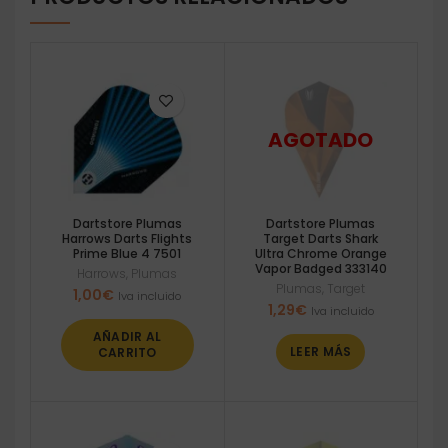
Dartstore Plumas
Dartstore Plumas
Harrows Darts Flights
Target Darts Shark
Prime Blue 4 7501
Ultra Chrome Orange
Vapor Badged 333140
Harrows
,
Plumas
Plumas
,
Target
1,00
€
Iva incluido
1,29
€
Iva incluido
AÑADIR AL
LEER MÁS
CARRITO