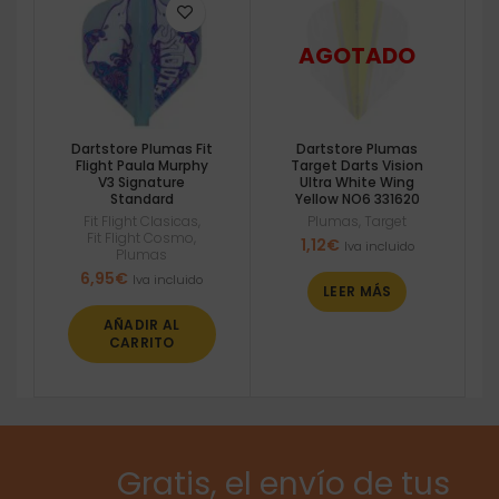
Dartstore Plumas Fit
Dartstore Plumas
Flight Paula Murphy
Target Darts Vision
V3 Signature
Ultra White Wing
Standard
Yellow NO6 331620
Fit Flight Clasicas
,
Plumas
,
Target
Fit Flight Cosmo
,
1,12
€
Iva incluido
Plumas
6,95
€
Iva incluido
LEER MÁS
AÑADIR AL
CARRITO
Gratis, el envío de tus