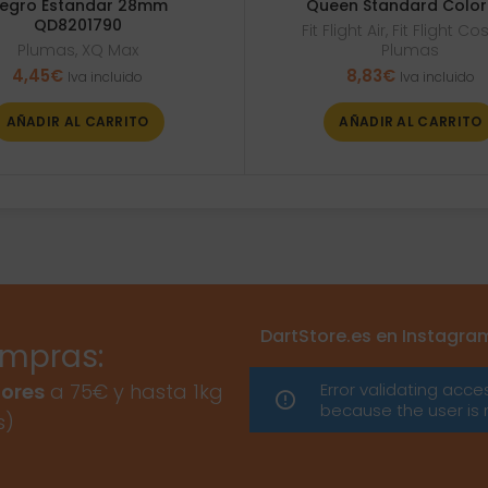
egro Estandar 28mm
Queen Standard Color
QD8201790
Fit Flight Air
,
Fit Flight C
Plumas
,
XQ Max
Plumas
4,45
€
8,83
€
Iva incluido
Iva incluido
AÑADIR AL CARRITO
AÑADIR AL CARRITO
DartStore.es en Instagra
ompras:
Error validating acce
ores
a 75€ y hasta 1kg
because the user is 
s)