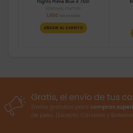
Flights Prime Blue 4 7501
N
Harrows
,
Plumas
1,00
€
Iva incluido
AÑADIR AL CARRITO
Gratis, el envío de tus c
Envíos gratuitos para
compras superi
de peso. (Excepto Canarias y Baleare