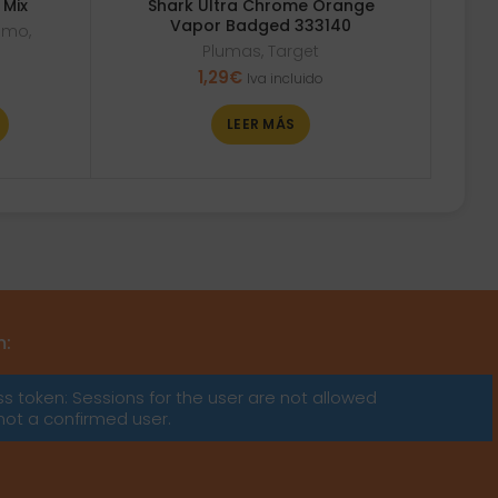
 Mix
Shark Ultra Chrome Orange
Vapor Badged 333140
osmo
,
Plumas
,
Target
1,29
€
Iva incluido
LEER MÁS
m:
ss token: Sessions for the user are not allowed
not a confirmed user.