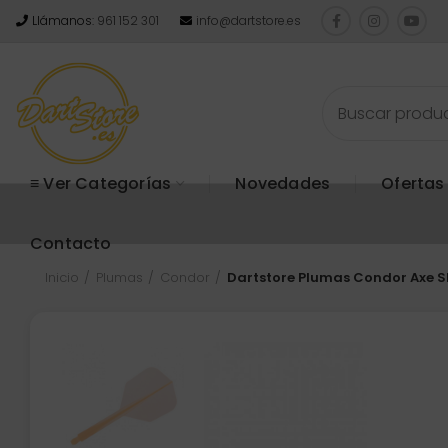
Llámanos:
961 152 301
info@dartstore.es
≡ Ver Categorías
Novedades
Ofertas
Contacto
Inicio
Plumas
Condor
Dartstore Plumas Condor Axe 