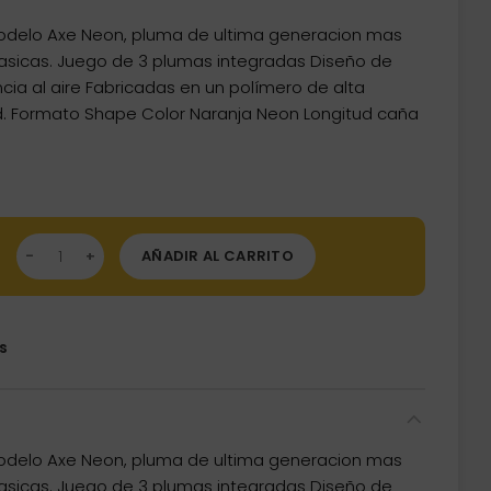
delo Axe Neon, pluma de ultima generacion mas
asicas. Juego de 3 plumas integradas Diseño de
ncia al aire Fabricadas en un polímero de alta
idad. Formato Shape Color Naranja Neon Longitud caña
mas Condor Axe Shape Neon Naranja Larga 33.5mm 3 Uds. canti
AÑADIR AL CARRITO
s
delo Axe Neon, pluma de ultima generacion mas
asicas. Juego de 3 plumas integradas Diseño de