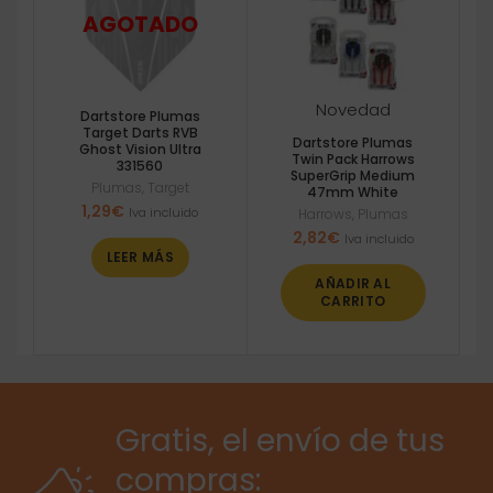
Novedad
Dartstore Plumas
Target Darts RVB
Dartstore Plumas
Ghost Vision Ultra
Twin Pack Harrows
331560
SuperGrip Medium
Plumas
,
Target
47mm White
1,29
€
Iva incluido
Harrows
,
Plumas
2,82
€
Iva incluido
LEER MÁS
AÑADIR AL
CARRITO
Gratis, el envío de tus
compras: