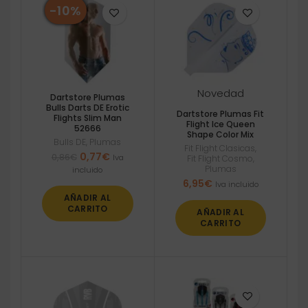
-10%
Novedad
Dartstore Plumas
Bulls Darts DE Erotic
Dartstore Plumas Fit
Flights Slim Man
Flight Ice Queen
52666
Shape Color Mix
Bulls DE
,
Plumas
Fit Flight Clasicas
,
El
El
0,77
€
0,86
€
Iva
Fit Flight Cosmo
,
precio
precio
Plumas
incluido
original
actual
6,95
€
Iva incluido
era:
es:
AÑADIR AL
0,86€.
0,77€.
CARRITO
AÑADIR AL
CARRITO