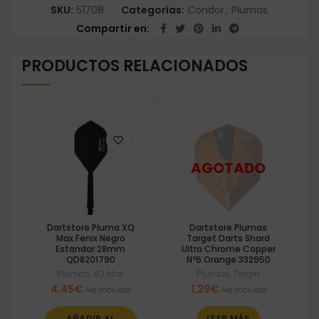
SKU:
51708
Categorías:
Condor
,
Plumas
Compartir en
PRODUCTOS RELACIONADOS
Dartstore Pluma XQ
Dartstore Plumas
Max Fenix Negro
Target Darts Shard
Estandar 28mm
Ultra Chrome Copper
QD8201790
Nº6 Orange 332950
Plumas
,
XQ Max
Plumas
,
Target
4,45
€
1,29
€
Iva incluido
Iva incluido
AÑADIR AL
LEER MÁS