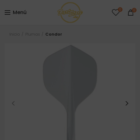
0
0
Menú
Inicio
Plumas
Condor