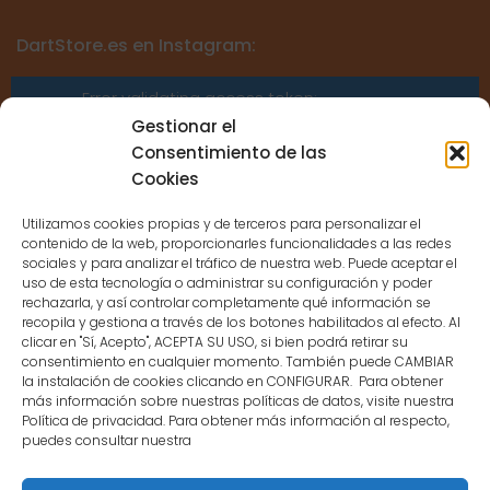
DartStore.es en Instagram:
Error validating access token:
Sessions for the user are not allowed
Gestionar el
because the user is not a confirmed
Consentimiento de las
user.
Cookies
Utilizamos cookies propias y de terceros para personalizar el
contenido de la web, proporcionarles funcionalidades a las redes
sociales y para analizar el tráfico de nuestra web. Puede aceptar el
uso de esta tecnología o administrar su configuración y poder
CONTACTO
rechazarla, y así controlar completamente qué información se
recopila y gestiona a través de los botones habilitados al efecto. Al
clicar en "Sí, Acepto", ACEPTA SU USO, si bien podrá retirar su
MENÚ PRINCIPAL
consentimiento en cualquier momento. También puede CAMBIAR
la instalación de cookies clicando en CONFIGURAR. Para obtener
más información sobre nuestras políticas de datos, visite nuestra
Política de privacidad. Para obtener más información al respecto,
MI CUENTA
puedes consultar nuestra