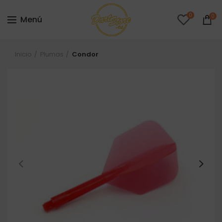
0
0
Menú
Inicio
Plumas
Condor