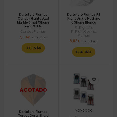
Dartstore Plumas
Dartstore Plumas Fit
Condor Flights Azul
Flight Air Rie Hoshino
Marble Small/Shape
6 Shape Blanco
Larga.3 Uds.
Fit Flight Air
,
Condor
,
Plumas
Fit Flight Cosmo
,
Plumas
7,30
€
Iva incluido
8,83
€
Iva incluido
LEER MÁS
LEER MÁS
Novedad
Dartstore Plumas
Target Darts Shard