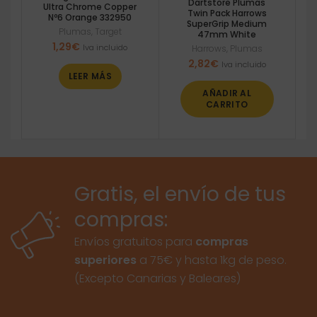
Dartstore Plumas
Ultra Chrome Copper
Twin Pack Harrows
Nº6 Orange 332950
SuperGrip Medium
Plumas
,
Target
47mm White
1,29
€
Iva incluido
Harrows
,
Plumas
2,82
€
Iva incluido
LEER MÁS
AÑADIR AL
CARRITO
Gratis, el envío de tus
compras:
Envíos gratuitos para
compras
superiores
a 75€ y hasta 1kg de peso.
(Excepto Canarias y Baleares)