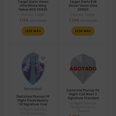
Target Darts Vision
Target Darts RVB
Ultra White Wing
Ghost Vision Ultra
Yellow NO6 331620
331560
Plumas
,
Target
Plumas
,
Target
1,12
€
1,29
€
Iva incluido
Iva incluido
LEER MÁS
LEER MÁS
Novedad
Dartstore Plumas Fit
Flight Cali West 2
Dartstore Plumas Fit
Signature Standard
Flight Paula Murphy
Fit Flight Clasicas
,
V3 Signature Oval
Fit Flight Cosmo
,
Fit Flight Clasicas
,
Plumas
Fit Flight Cosmo
,