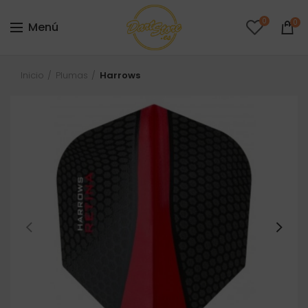
0
0
Menú
Inicio
Plumas
Harrows