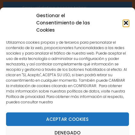
Error validating access token:
Sessions for the user are not allowed
Gestionar el
because the user is not a confirmed
Consentimiento de las
user.
Cookies
Utilizamos cookies propias y de terceros para personalizar el
contenido de la web, proporcionarles funcionalidades a las redes
sociales y para analizar el tráfico de nuestra web. Puede aceptar el
uso de esta tecnología o administrar su configuración y poder
CONTACTO
rechazarla, y así controlar completamente qué información se
recopila y gestiona a través de los botones habilitados al efecto. Al
clicar en "Sí, Acepto", ACEPTA SU USO, si bien podrá retirar su
MENÚ PRINCIPAL
consentimiento en cualquier momento. También puede CAMBIAR
la instalación de cookies clicando en CONFIGURAR. Para obtener
más información sobre nuestras políticas de datos, visite nuestra
Política de privacidad. Para obtener más información al respecto,
MI CUENTA
puedes consultar nuestra
DOCUMENTACIÓN
ACEPTAR COOKIES
DENEGADO