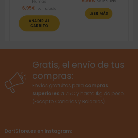
6,95
€
Iva incluido
Plumas
6,95
€
Iva incluido
LEER MÁS
AÑADIR AL
CARRITO
Gratis, el envío de tus
compras:
Envíos gratuitos para
compras
superiores
a 75€ y hasta 1kg de peso.
(Excepto Canarias y Baleares)
DartStore.es en Instagram: