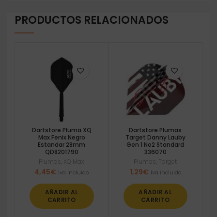
PRODUCTOS RELACIONADOS
Dartstore Pluma XQ
Dartstore Plumas
Max Fenix Negro
Target Danny Lauby
Estandar 28mm
Gen 1 No2 Standard
QD8201790
336070
Plumas
,
XQ Max
Plumas
,
Target
4,45
€
1,29
€
Iva incluido
Iva incluido
AÑADIR AL
AÑADIR AL
CARRITO
CARRITO