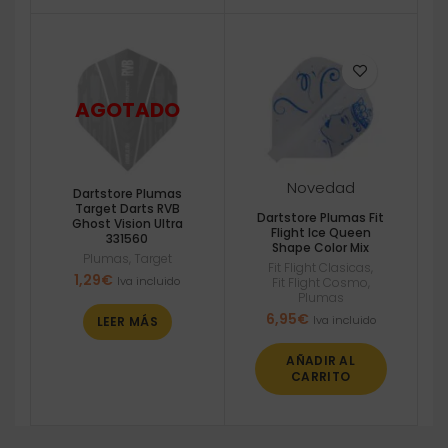
Novedad
Dartstore Plumas
Target Darts RVB
Dartstore Plumas Fit
Ghost Vision Ultra
Flight Ice Queen
331560
Shape Color Mix
Plumas
,
Target
Fit Flight Clasicas
,
1,29
€
Iva incluido
Fit Flight Cosmo
,
Plumas
6,95
€
Iva incluido
LEER MÁS
AÑADIR AL
CARRITO