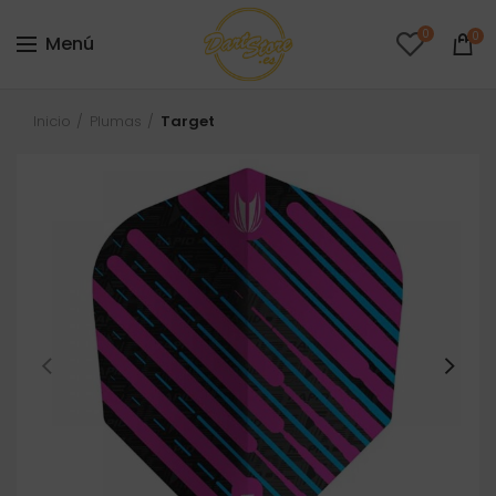
0
0
Menú
Inicio
Plumas
Target