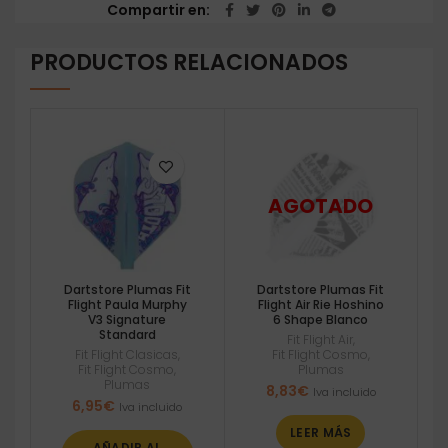
Compartir en
PRODUCTOS RELACIONADOS
Dartstore Plumas Fit
Dartstore Plumas Fit
Flight Paula Murphy
Flight Air Rie Hoshino
V3 Signature
6 Shape Blanco
Standard
Fit Flight Air
,
Fit Flight Clasicas
,
Fit Flight Cosmo
,
Fit Flight Cosmo
,
Plumas
Plumas
8,83
€
Iva incluido
6,95
€
Iva incluido
LEER MÁS
AÑADIR AL