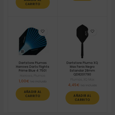
CARRITO
Dartstore Plumas
Dartstore Pluma XQ
Harrows Darts Flights
Max Fenix Negro
Prime Blue 4 7501
Estandar 28mm
QD8201790
Harrows
,
Plumas
Plumas
,
XQ Max
1,00
€
Iva incluido
4,45
€
Iva incluido
AÑADIR AL
AÑADIR AL
CARRITO
CARRITO