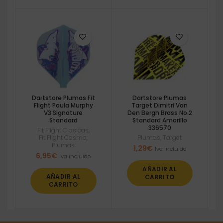
Dartstore Plumas Fit
Dartstore Plumas
Flight Paula Murphy
Target Dimitri Van
V3 Signature
Den Bergh Brass No.2
Standard
Standard Amarillo
336570
Fit Flight Clasicas
,
Fit Flight Cosmo
,
Plumas
,
Target
Plumas
1,29
€
Iva incluido
6,95
€
Iva incluido
AÑADIR AL
AÑADIR AL
CARRITO
CARRITO