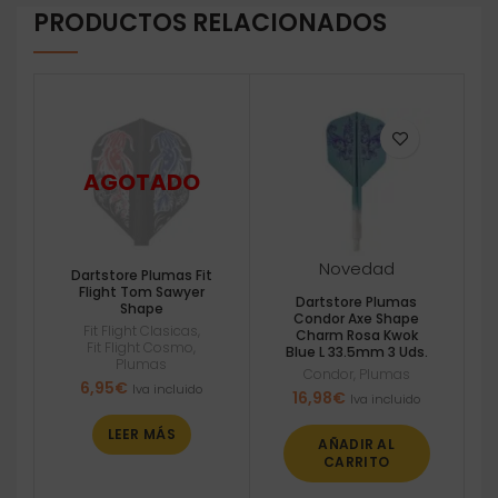
PRODUCTOS RELACIONADOS
Novedad
Dartstore Plumas Fit
Flight Tom Sawyer
Dartstore Plumas
Shape
Condor Axe Shape
Fit Flight Clasicas
,
Charm Rosa Kwok
Fit Flight Cosmo
,
Blue L 33.5mm 3 Uds.
Plumas
Condor
,
Plumas
6,95
€
Iva incluido
16,98
€
Iva incluido
LEER MÁS
AÑADIR AL
CARRITO