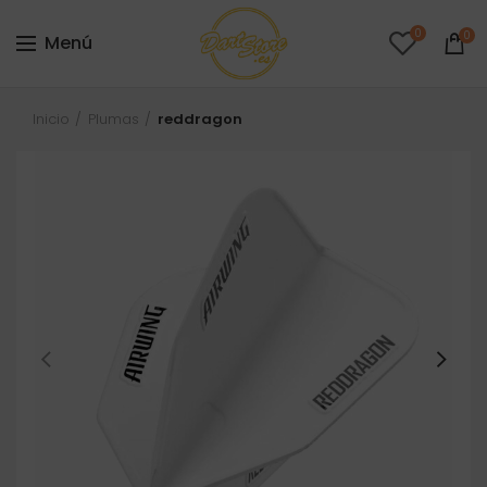
0
0
Menú
Inicio
Plumas
reddragon