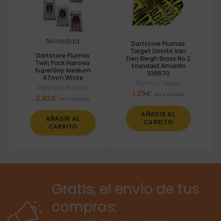
Novedad
Dartstore Plumas
Target Dimitri Van
Dartstore Plumas
Den Bergh Brass No.2
Twin Pack Harrows
Standard Amarillo
SuperGrip Medium
336570
47mm White
Plumas
,
Target
Harrows
,
Plumas
1,29
€
Iva incluido
2,82
€
Iva incluido
AÑADIR AL
AÑADIR AL
CARRITO
CARRITO
Gratis, el envío de tus
compras: