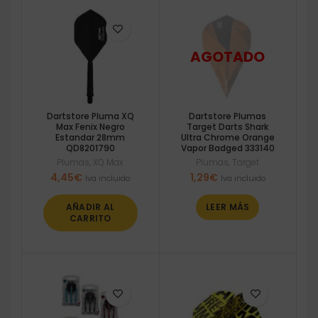
Dartstore Pluma XQ
Dartstore Plumas
Max Fenix Negro
Target Darts Shark
Estandar 28mm
Ultra Chrome Orange
QD8201790
Vapor Badged 333140
Plumas
,
XQ Max
Plumas
,
Target
4,45
€
1,29
€
Iva incluido
Iva incluido
AÑADIR AL
LEER MÁS
CARRITO