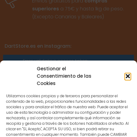
Envíos gratuitos para
compras
superiores
a 75€ y hasta 1kg de peso.
(Excepto Canarias y Baleares)
DartStore.es en Instagram:
Error validating access token:
Sessions for the user are not allowed
Gestionar el
because the user is not a confirmed
Consentimiento de las
user.
Cookies
Utilizamos cookies propias y de terceros para personalizar el
contenido de la web, proporcionarles funcionalidades a las redes
sociales y para analizar el tráfico de nuestra web. Puede aceptar el
uso de esta tecnología o administrar su configuración y poder
CONTACTO
rechazarla, y así controlar completamente qué información se
recopila y gestiona a través de los botones habilitados al efecto. Al
clicar en "Sí, Acepto", ACEPTA SU USO, si bien podrá retirar su
MENÚ PRINCIPAL
consentimiento en cualquier momento. También puede CAMBIAR