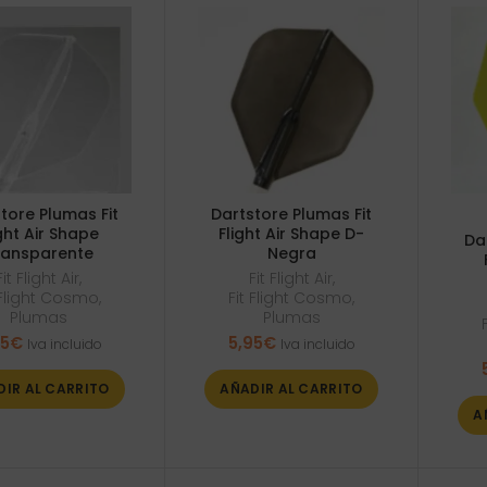
tore Plumas Fit
Dartstore Plumas Fit
ght Air Shape
Flight Air Shape D-
Da
ransparente
Negra
Fit Flight Air
,
Fit Flight Air
,
 Flight Cosmo
,
Fit Flight Cosmo
,
Plumas
Plumas
95
€
5,95
€
Iva incluido
Iva incluido
DIR AL CARRITO
AÑADIR AL CARRITO
A