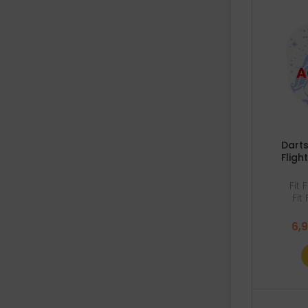
Darts
Fligh
Fit 
Fit
6,