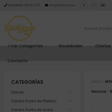
Llámanos:
961 152 301
info@dartstore.es
≡ Ver Categorías
Novedades
Ofertas
Contacto
CATEGORÍAS
Inicio
MOD
Mostrar
Dianas
Dardos Punta de Plástico
Dardos Punta de acero