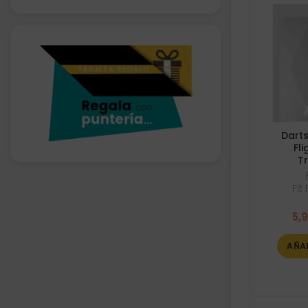
Darts
Fli
T
Fit
5,
AÑA