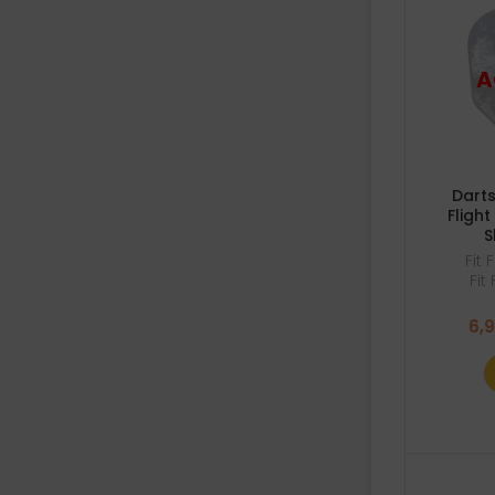
Darts
Fligh
S
Fit 
Fit
6,