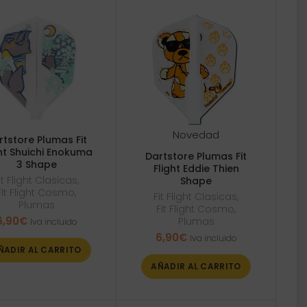
Novedad
rtstore Plumas Fit
ght Shuichi Enokuma
Dartstore Plumas Fit
3 Shape
Flight Eddie Thien
it Flight Clasicas
,
Shape
Fit Flight Cosmo
,
Fit Flight Clasicas
,
Plumas
Fit Flight Cosmo
,
6,90
€
Plumas
Iva incluido
6,90
€
Iva incluido
ÑADIR AL CARRITO
AÑADIR AL CARRITO