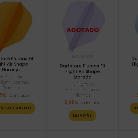
Novedad
tore Plumas Fit
Da
ght Air Shape
Fl
Dartstore Plumas Fit
Naranja
Flight Air Shape
Fit Flight Air
,
Morada
 Flight Cosmo
,
Fit Flight Air
,
Plumas
Fit Flight Cosmo
,
95
€
Plumas
Iva incluido
5,95
€
Iva incluido
DIR AL CARRITO
A
LEER MÁS