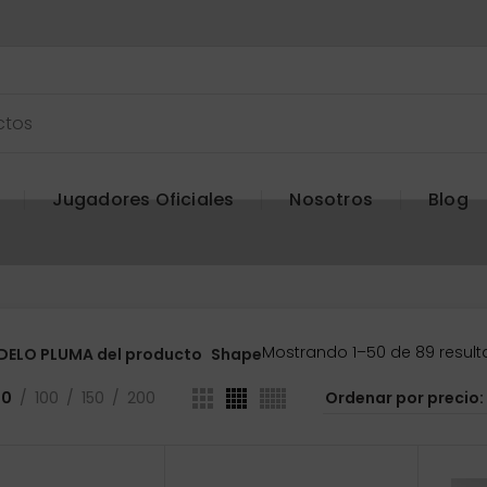
Jugadores Oficiales
Nosotros
Blog
Mostrando 1–50 de 89 resul
ELO PLUMA del producto
Shape
50
100
150
200