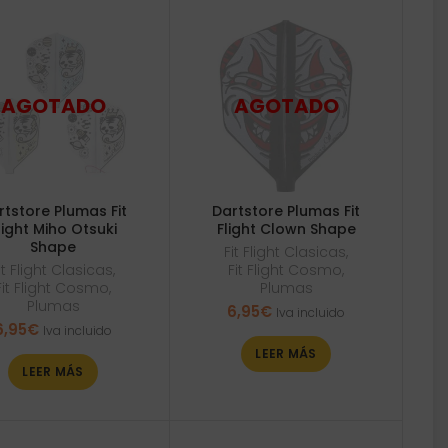
rtstore Plumas Fit
Dartstore Plumas Fit
light Miho Otsuki
Flight Clown Shape
Shape
Fit Flight Clasicas
,
it Flight Clasicas
,
Fit Flight Cosmo
,
Fit Flight Cosmo
,
Plumas
Plumas
6,95
€
Iva incluido
6,95
€
Iva incluido
LEER MÁS
LEER MÁS