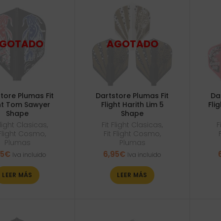
tore Plumas Fit
Dartstore Plumas Fit
Da
ht Tom Sawyer
Flight Harith Lim 5
Fli
Shape
Shape
Flight Clasicas
,
Fit Flight Clasicas
,
F
 Flight Cosmo
,
Fit Flight Cosmo
,
Plumas
Plumas
95
€
6,95
€
Iva incluido
Iva incluido
LEER MÁS
LEER MÁS