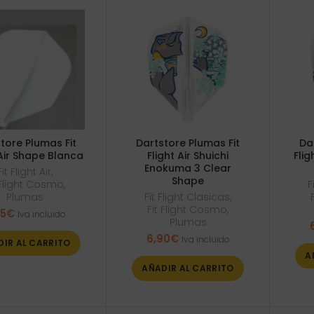
tore Plumas Fit
Dartstore Plumas Fit
Da
 Air Shape Blanca
Flight Air Shuichi
Fli
Enokuma 3 Clear
Fit Flight Air
,
Shape
 Flight Cosmo
,
F
Plumas
Fit Flight Clasicas
,
Fit Flight Cosmo
,
95
€
Iva incluido
Plumas
6,90
€
Iva incluido
DIR AL CARRITO
A
AÑADIR AL CARRITO