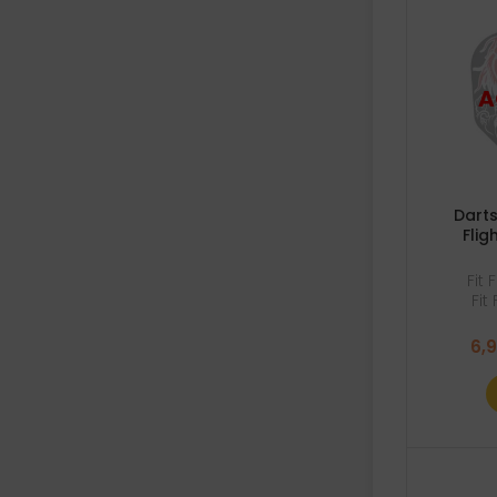
Darts
Flig
Fit 
Fit
6,