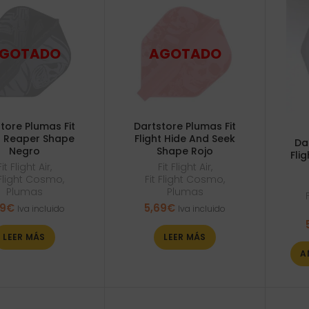
tore Plumas Fit
Dartstore Plumas Fit
ht Reaper Shape
Flight Hide And Seek
Da
Negro
Shape Rojo
Fli
Fit Flight Air
,
Fit Flight Air
,
 Flight Cosmo
,
Fit Flight Cosmo
,
Plumas
Plumas
69
€
5,69
€
Iva incluido
Iva incluido
LEER MÁS
LEER MÁS
A