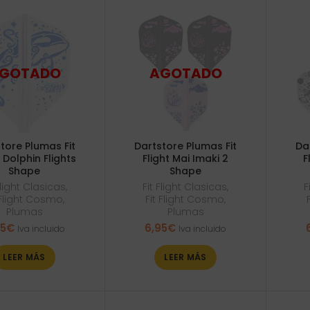
tore Plumas Fit
Dartstore Plumas Fit
Da
t Dolphin Flights
Flight Mai Imaki 2
F
Shape
Shape
Flight Clasicas
,
Fit Flight Clasicas
,
F
 Flight Cosmo
,
Fit Flight Cosmo
,
Plumas
Plumas
95
€
6,95
€
Iva incluido
Iva incluido
LEER MÁS
LEER MÁS