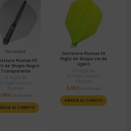
Novedad
Dartstore Plumas Fit
Flight Air Shape Verde
rtstore Plumas Fit
Ligero
ght Air Shape Negra
Fit Flight Air
,
Transparente
Fit Flight Cosmo
,
Fit Flight Air
,
Plumas
Fit Flight Cosmo
,
5,95
€
Plumas
Iva incluido
5,95
€
Iva incluido
AÑADIR AL CARRITO
ÑADIR AL CARRITO