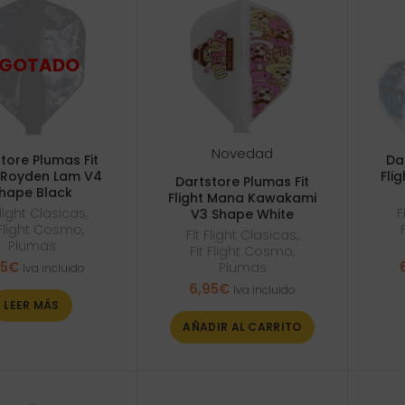
Novedad
tore Plumas Fit
Da
t Royden Lam V4
Fli
Dartstore Plumas Fit
hape Black
Flight Mana Kawakami
Flight Clasicas
,
F
V3 Shape White
 Flight Cosmo
,
Fit Flight Clasicas
,
Plumas
Fit Flight Cosmo
,
95
€
Plumas
Iva incluido
6,95
€
Iva incluido
LEER MÁS
AÑADIR AL CARRITO