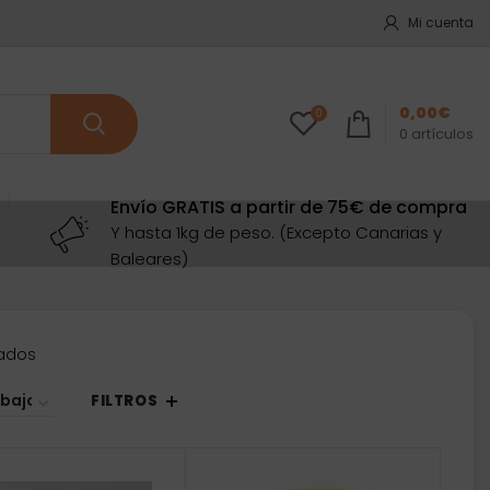
Mi cuenta
0,00
€
0
0
artículos
Envío GRATIS a partir de 75€ de compra
Y hasta 1kg de peso. (Excepto Canarias y
Baleares)
Ordenado
tados
por
precio:
FILTROS
bajo
a
alto