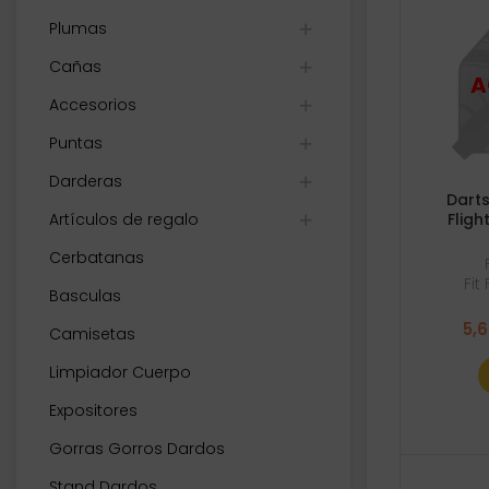
Plumas
Cañas
Accesorios
Puntas
Darderas
Darts
Artículos de regalo
Flig
Cerbatanas
Fit
Basculas
5,
Camisetas
Limpiador Cuerpo
Expositores
Gorras Gorros Dardos
Stand Dardos