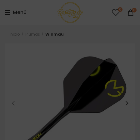
0
0
Menú
Inicio
Plumas
Winmau