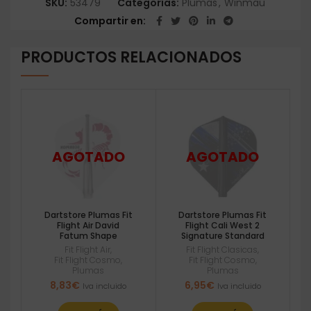
SKU:
53479
Categorías:
Plumas
,
Winmau
Compartir en
PRODUCTOS RELACIONADOS
Dartstore Plumas Fit
Dartstore Plumas Fit
Flight Air David
Flight Cali West 2
Fatum Shape
Signature Standard
Fit Flight Air
,
Fit Flight Clasicas
,
Fit Flight Cosmo
,
Fit Flight Cosmo
,
Plumas
Plumas
8,83
€
6,95
€
Iva incluido
Iva incluido