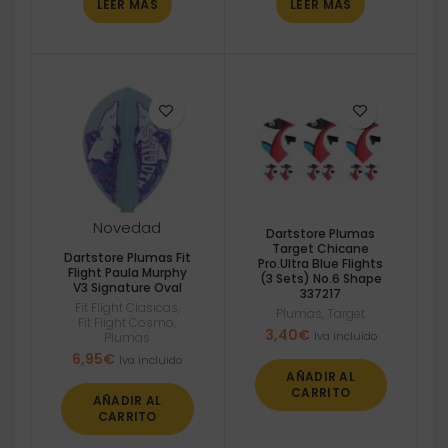
LEER MÁS
LEER MÁS
Novedad
Dartstore Plumas
Target Chicane
Dartstore Plumas Fit
Pro.Ultra Blue Flights
Flight Paula Murphy
(3 Sets) No.6 Shape
V3 Signature Oval
337217
Fit Flight Clasicas
,
Plumas
,
Target
Fit Flight Cosmo
,
3,40
€
Iva incluido
Plumas
6,95
€
Iva incluido
AÑADIR AL
CARRITO
AÑADIR AL
CARRITO