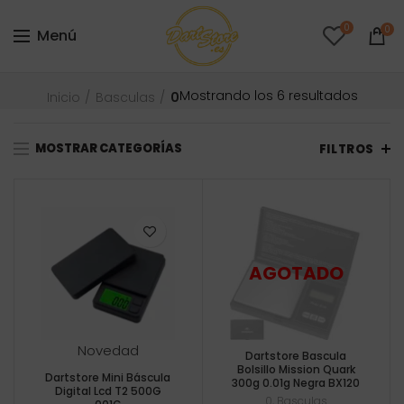
0
0
Menú
Orden
Mostrando los 6 resultados
Inicio
Basculas
0
por
precio:
MOSTRAR CATEGORÍAS
bajo
FILTROS
a
alto
Novedad
Dartstore Bascula
Bolsillo Mission Quark
Dartstore Mini Báscula
300g 0.01g Negra BX120
Digital Lcd T2 500G
0
,
Basculas