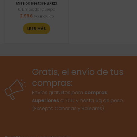
Mission Restore BX123
0
,
Limpiador Cuerpo
2,99
€
Iva incluido
LEER MÁS
Gratis, el envío de tus
compras:
Envíos gratuitos para
compras
superiores
a 75€ y hasta 1kg de peso.
(Excepto Canarias y Baleares)