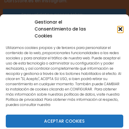
DartStore.es en Instagram:
Error validating access token:
Sessions for the user are not allowed
Gestionar el
because the user is not a confirmed
Consentimiento de las
user.
Cookies
Utilizamos cookies propias y de terceros para personalizar el
contenido de la web, proporcionarles funcionalidades a las redes
sociales y para analizar el tráfico de nuestra web. Puede aceptar el
uso de esta tecnología o administrar su configuración y poder
CONTACTO
rechazarla, y así controlar completamente qué información se
recopila y gestiona a través de los botones habilitados al efecto. Al
clicar en "Sí, Acepto", ACEPTA SU USO, si bien podrá retirar su
MENÚ PRINCIPAL
consentimiento en cualquier momento. También puede CAMBIAR
la instalación de cookies clicando en CONFIGURAR. Para obtener
más información sobre nuestras políticas de datos, visite nuestra
Política de privacidad. Para obtener más información al respecto,
MI CUENTA
puedes consultar nuestra
DOCUMENTACIÓN
ACEPTAR COOKIES