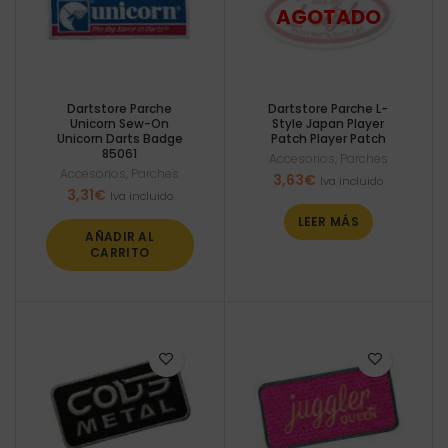
Dartstore Parche
Dartstore Parche L-
Unicorn Sew-On
Style Japan Player
Unicorn Darts Badge
Patch Player Patch
85061
Accesorios
,
Parches
Accesorios
,
Parches
3,63
€
Iva incluido
3,31
€
Iva incluido
LEER MÁS
AÑADIR AL
CARRITO