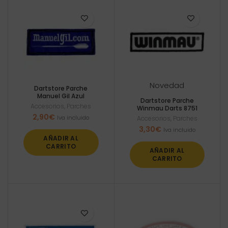
Novedad
Dartstore Parche
Manuel Gil Azul
Dartstore Parche
Accesorios
,
Parches
Winmau Darts 8751
2,90
€
Iva incluido
Accesorios
,
Parches
3,30
€
Iva incluido
AÑADIR AL
CARRITO
AÑADIR AL
CARRITO