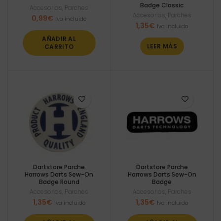
Badge Classic
Accesorios
,
Parches
Accesorios
,
Parches
0,99
€
Iva incluido
1,35
€
Iva incluido
AÑADIR AL
LEER MÁS
CARRITO
Dartstore Parche
Dartstore Parche
Harrows Darts Sew-On
Harrows Darts Sew-On
Badge Round
Badge
Accesorios
,
Parches
Accesorios
,
Parches
1,35
€
1,35
€
Iva incluido
Iva incluido