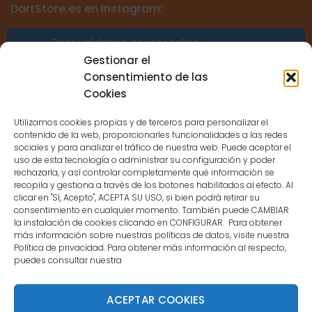
DartStore.es en Instagram:
Error validating access token:
Sessions for the user are not allowed
Gestionar el
because the user is not a confirmed
Consentimiento de las
user.
Cookies
Utilizamos cookies propias y de terceros para personalizar el
contenido de la web, proporcionarles funcionalidades a las redes
sociales y para analizar el tráfico de nuestra web. Puede aceptar el
uso de esta tecnología o administrar su configuración y poder
CONTACTO
rechazarla, y así controlar completamente qué información se
recopila y gestiona a través de los botones habilitados al efecto. Al
clicar en "Sí, Acepto", ACEPTA SU USO, si bien podrá retirar su
MENÚ PRINCIPAL
consentimiento en cualquier momento. También puede CAMBIAR
la instalación de cookies clicando en CONFIGURAR. Para obtener
más información sobre nuestras políticas de datos, visite nuestra
Política de privacidad. Para obtener más información al respecto,
MI CUENTA
puedes consultar nuestra
DOCUMENTACIÓN
ACEPTAR COOKIES