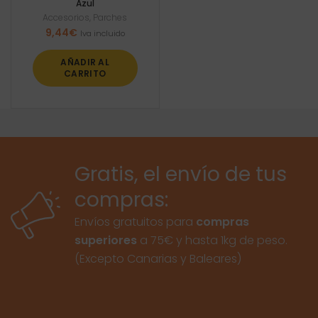
Azul
Accesorios
,
Parches
9,44
€
Iva incluido
AÑADIR AL
CARRITO
Gratis, el envío de tus
compras:
Envíos gratuitos para
compras
superiores
a 75€ y hasta 1kg de peso.
(Excepto Canarias y Baleares)