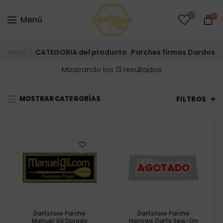
0
0
Menú
Inicio
CATEGORIA del producto
Parches firmas Dardos
Ordenado
Mostrando los 13 resultados
por
precio:
MOSTRAR CATEGORÍAS
bajo
FILTROS
a
alto
Dartstore Parche
Dartstore Parche
Manuel Gil Dorado
Harrows Darts Sew-On