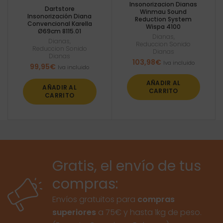
Insonorizacion Dianas
Dartstore
Winmau Sound
Insonorización Diana
Reduction System
Convencional Karella
Wispa 4100
Ø69cm 8115.01
Dianas
,
Dianas
,
Reduccion Sonido
Reduccion Sonido
Dianas
Dianas
103,98
€
Iva incluido
99,95
€
Iva incluido
AÑADIR AL
AÑADIR AL
CARRITO
CARRITO
Gratis, el envío de tus
compras:
Envíos gratuitos para
compras
superiores
a 75€ y hasta 1kg de peso.