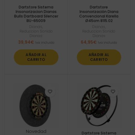
Dartstore Sistema
Dartstore
Insonorizacion Dianas
Insonorización Diana
Bulls Dartboard Silencer
Convencional Karella
BU-65009
Ø45cm 8115.02
Dianas
,
Dianas
,
Reduccion Sonido
Reduccion Sonido
Dianas
Dianas
39,94
€
64,95
€
Iva incluido
Iva incluido
AÑADIR AL
AÑADIR AL
CARRITO
CARRITO
Novedad
Dartstore Sistema