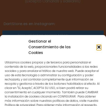
(Excepto Canarias y Baleares)
DartStore.es en Instagram:
Error validating access token:
Sessions for the user are not allowed
Gestionar el
because the user is not a confirmed
Consentimiento de las
user.
Cookies
Utilizamos cookies propias y de terceros para personalizar el
contenido de la web, proporcionarles funcionalidades a las redes
sociales y para analizar el tráfico de nuestra web. Puede aceptar el
uso de esta tecnología o administrar su configuración y poder
CONTACTO
rechazarla, y así controlar completamente qué información se
recopila y gestiona a través de los botones habilitados al efecto. Al
clicar en "Sí, Acepto", ACEPTA SU USO, si bien podrá retirar su
MENÚ PRINCIPAL
consentimiento en cualquier momento. También puede CAMBIAR
la instalación de cookies clicando en CONFIGURAR. Para obtener
más información sobre nuestras políticas de datos, visite nuestra
Política de privacidad. Para obtener más información al respecto,