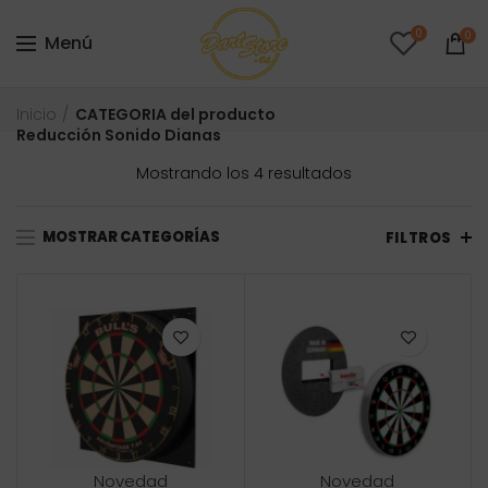
0
0
Menú
Inicio
CATEGORIA del producto
Reducción Sonido Dianas
Ordenado
Mostrando los 4 resultados
por
precio:
MOSTRAR CATEGORÍAS
bajo
FILTROS
a
alto
Novedad
Novedad