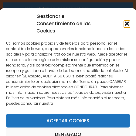
Error validating access token:
Sessions for the user are not allowed
Gestionar el
because the user is not a confirmed
Consentimiento de las
user.
Cookies
Utilizamos cookies propias y de terceros para personalizar el
contenido de la web, proporcionarles funcionalidades a las redes
sociales y para analizar el tráfico de nuestra web. Puede aceptar el
uso de esta tecnología o administrar su configuración y poder
CONTACTO
rechazarla, y así controlar completamente qué información se
recopila y gestiona a través de los botones habilitados al efecto. Al
clicar en "Sí, Acepto", ACEPTA SU USO, si bien podrá retirar su
MENÚ PRINCIPAL
consentimiento en cualquier momento. También puede CAMBIAR
la instalación de cookies clicando en CONFIGURAR. Para obtener
más información sobre nuestras políticas de datos, visite nuestra
Política de privacidad. Para obtener más información al respecto,
MI CUENTA
puedes consultar nuestra
DOCUMENTACIÓN
ACEPTAR COOKIES
DENEGADO