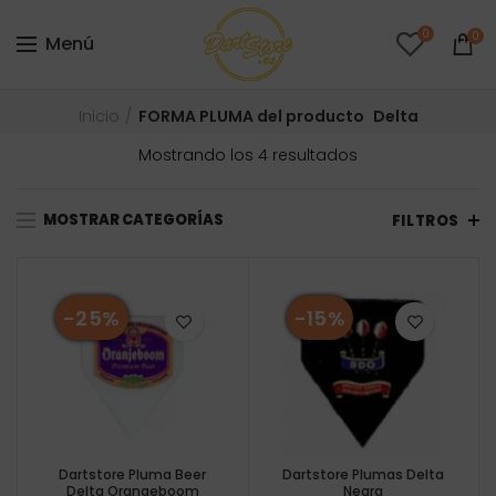
0
0
Menú
Inicio
FORMA PLUMA del producto
Delta
Ordenado
Mostrando los 4 resultados
por
precio:
MOSTRAR CATEGORÍAS
bajo
FILTROS
a
alto
-25%
-15%
Dartstore Pluma Beer
Dartstore Plumas Delta
Delta Orangeboom
Negra