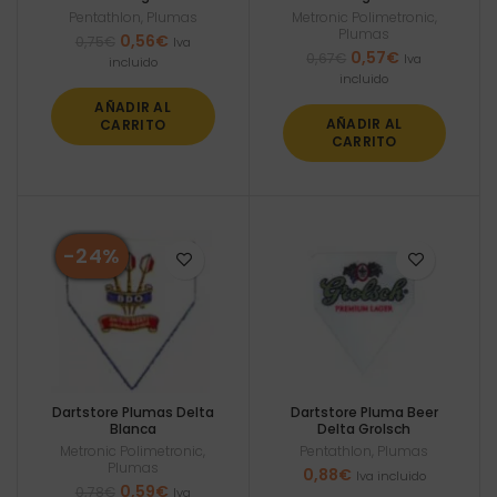
Pentathlon
,
Plumas
Metronic Polimetronic
,
Plumas
El
El
0,56
€
0,75
€
Iva
El
El
0,57
€
precio
precio
0,67
€
Iva
incluido
precio
precio
original
actual
incluido
original
actual
era:
es:
AÑADIR AL
era:
es:
0,75€.
0,56€.
AÑADIR AL
CARRITO
0,67€.
0,57€.
CARRITO
-24%
Dartstore Plumas Delta
Dartstore Pluma Beer
Blanca
Delta Grolsch
Metronic Polimetronic
,
Pentathlon
,
Plumas
Plumas
0,88
€
Iva incluido
El
El
0,59
€
0,78
€
Iva