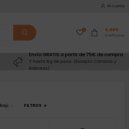
Mi cuenta
0,00
€
0
0
artículos
Envío GRATIS a partir de 75€ de compra
Y hasta 1kg de peso. (Excepto Canarias y
Baleares)
Ordenado
por
precio:
FILTROS
bajo
a
alto