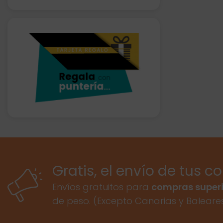
Gratis, el envío de tus c
Envíos gratuitos para
compras superi
de peso. (Excepto Canarias y Baleare