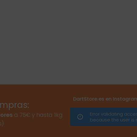
DartStore.es en Instagra
ompras:
Error validating acce
ores
a 75€ y hasta 1kg
because the user is 
s)