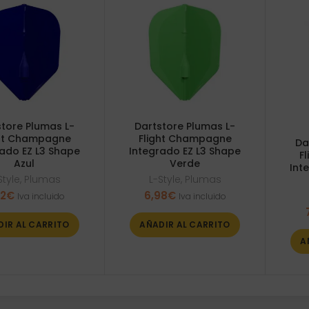
store Plumas L-
Dartstore Plumas L-
ght Champagne
Flight Champagne
Da
rado EZ L3 Shape
Integrado EZ L3 Shape
F
Azul
Verde
Int
Style
,
Plumas
L-Style
,
Plumas
82
€
6,98
€
Iva incluido
Iva incluido
DIR AL CARRITO
AÑADIR AL CARRITO
A