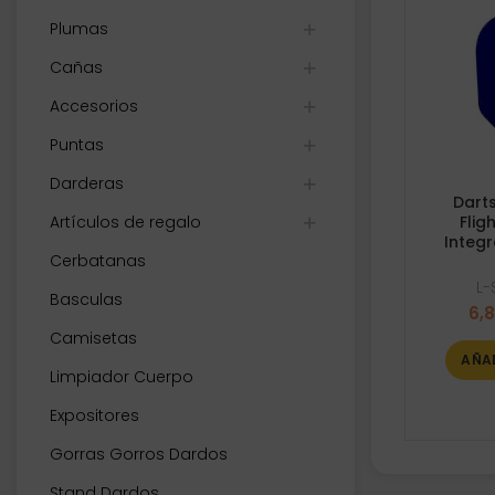
Plumas
Cañas
Accesorios
Puntas
Darderas
Dart
Artículos de regalo
Fli
Integ
Cerbatanas
L-
Basculas
6,
Camisetas
AÑA
Limpiador Cuerpo
Expositores
Gorras Gorros Dardos
Stand Dardos