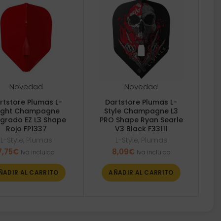
Novedad
Novedad
rtstore Plumas L-
Dartstore Plumas L-
light Champagne
Style Champagne L3
egrado EZ L3 Shape
PRO Shape Ryan Searle
Rojo FP1337
V3 Black F33111
L-Style
,
Plumas
L-Style
,
Plumas
7,75
€
8,09
€
Iva incluido
Iva incluido
ÑADIR AL CARRITO
AÑADIR AL CARRITO