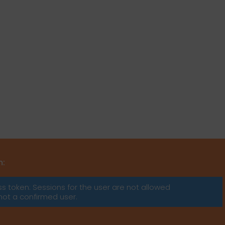
m:
ss token: Sessions for the user are not allowed
not a confirmed user.