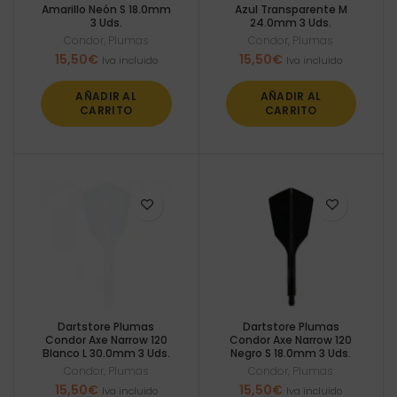
Amarillo Neón S 18.0mm
Azul Transparente M
3 Uds.
24.0mm 3 Uds.
Condor
,
Plumas
Condor
,
Plumas
15,50
€
15,50
€
Iva incluido
Iva incluido
AÑADIR AL
AÑADIR AL
CARRITO
CARRITO
Dartstore Plumas
Dartstore Plumas
Condor Axe Narrow 120
Condor Axe Narrow 120
Blanco L 30.0mm 3 Uds.
Negro S 18.0mm 3 Uds.
Condor
,
Plumas
Condor
,
Plumas
15,50
€
15,50
€
Iva incluido
Iva incluido