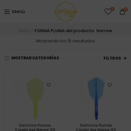
0
0
Menú
Inicio
FORMA PLUMA del producto
Narrow
Ordenado
Mostrando los 15 resultados
por
precio:
MOSTRAR CATEGORÍAS
bajo
FILTROS
a
alto
Dartstore Plumas
Dartstore Plumas
Condor Axe Narrow 120
Condor Axe Narrow 120