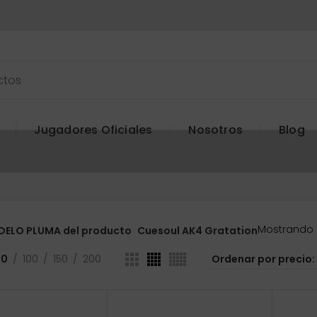
Jugadores Oficiales
Nosotros
Blog
Mostrando l
ELO PLUMA del producto
Cuesoul AK4 Gratation
50
100
150
200