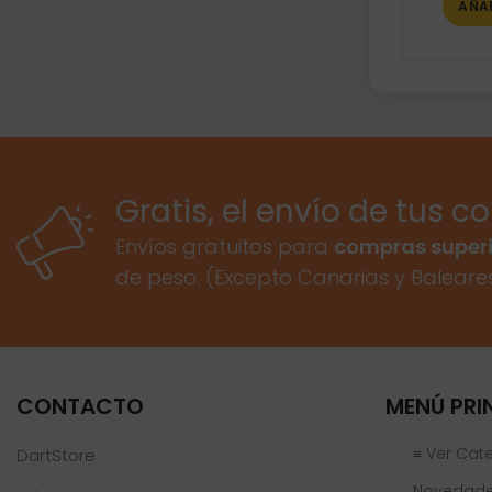
AÑA
Gratis, el envío de tus c
Envíos gratuitos para
compras superi
de peso. (Excepto Canarias y Baleare
CONTACTO
MENÚ PRI
≡ Ver Cat
DartStore
Novedad