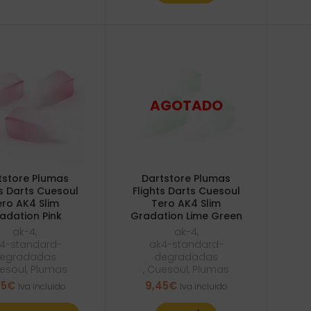
tstore Plumas
Dartstore Plumas
ts Darts Cuesoul
Flights Darts Cuesoul
ero AK4 Slim
Tero AK4 Slim
adation Pink
Gradation Lime Green
ak-4
,
ak-4
,
4-standard-
ak4-standard-
egradadas
degradadas
esoul
,
Plumas
,
Cuesoul
,
Plumas
45
€
9,45
€
Iva incluido
Iva incluido