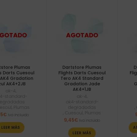
tstore Plumas
Dartstore Plumas
D
ts Darts Cuesoul
Flights Darts Cuesoul
Fli
 AK4 Gradation
Tero AK4 Standard
zul AK4+2JB
Gradation Jade
G
AK4+1JB
ak-4
,
4-standard-
ak-4
,
egradadas
ak4-standard-
esoul
,
Plumas
degradadas
,
,
Cuesoul
,
Plumas
45
€
Iva incluido
9,45
€
Iva incluido
LEER MÁS
A
LEER MÁS