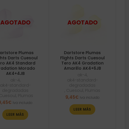
artstore Plumas
Dartstore Plumas
ghts Darts Cuesoul
Flights Darts Cuesoul
ro AK4 Standard
Tero AK4 Gradation
radation Morado
Amarillo AK4+6JB
AK4+4JB
ak-4
,
ak-4
,
ak4-standard-
ak4-standard-
degradadas
degradadas
,
Cuesoul
,
Plumas
Cuesoul
,
Plumas
9,45
€
Iva incluido
9,45
€
Iva incluido
LEER MÁS
LEER MÁS