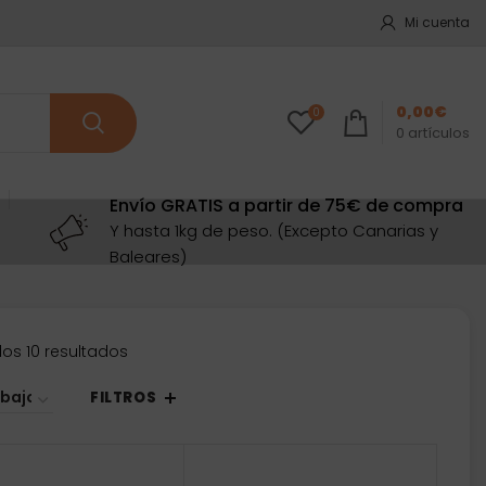
Mi cuenta
0,00
€
0
0
artículos
Envío GRATIS a partir de 75€ de compra
Y hasta 1kg de peso. (Excepto Canarias y
Baleares)
Ordenado
os 10 resultados
por
precio:
FILTROS
bajo
a
alto