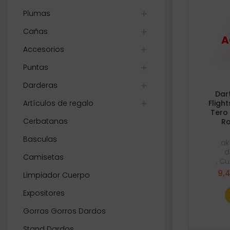
Plumas
Cañas
Accesorios
Puntas
Darderas
Dar
Artículos de regalo
Fligh
Tero
Cerbatanas
Ro
Basculas
ak
d
Camisetas
,
Cu
9,
Limpiador Cuerpo
Expositores
Gorras Gorros Dardos
Stand Dardos