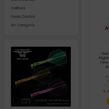
Calibres
Packs Dardos
Sin Categoria
Dar
Fligh
Tero
A
ak
d
,
Cu
9,