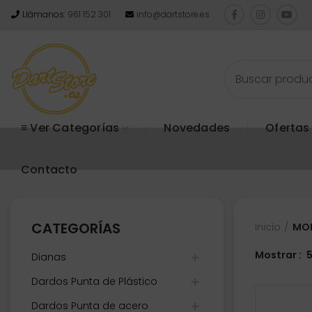
Llámanos:
961 152 301
info@dartstore.es
≡ Ver Categorías
Novedades
Ofertas
Contacto
CATEGORÍAS
Inicio
MOD
Mostrar
Dianas
Dardos Punta de Plástico
Dardos Punta de acero