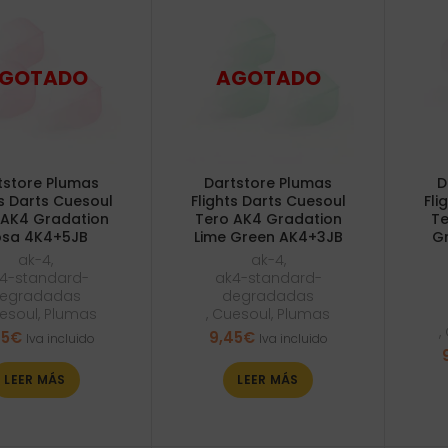
tstore Plumas
Dartstore Plumas
D
ts Darts Cuesoul
Flights Darts Cuesoul
Fli
 AK4 Gradation
Tero AK4 Gradation
Te
sa 4K4+5JB
Lime Green AK4+3JB
G
ak-4
,
ak-4
,
4-standard-
ak4-standard-
egradadas
degradadas
esoul
,
Plumas
,
Cuesoul
,
Plumas
,
45
€
9,45
€
Iva incluido
Iva incluido
LEER MÁS
LEER MÁS