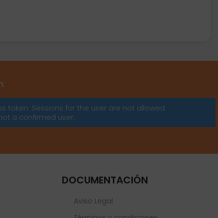
m:
ss token: Sessions for the user are not allowed
not a confirmed user.
DOCUMENTACIÓN
Aviso Legal
Términos y condiciones