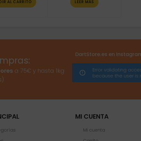
DIR AL CARRITO
LEER MÁS
DartStore.es en Instagra
ompras:
Error validating acce
ores
a 75€ y hasta 1kg
because the user is 
s)
NCIPAL
MI CUENTA
egorías
Mi cuenta
es
Carrito