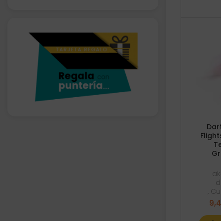
Dar
Fligh
T
Gr
ak
d
,
Cu
9,