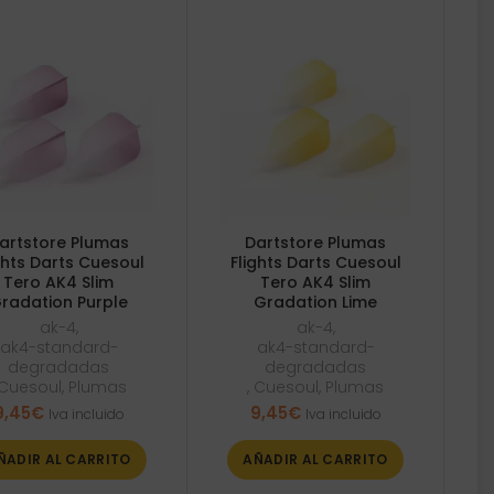
artstore Plumas
Dartstore Plumas
ghts Darts Cuesoul
Flights Darts Cuesoul
Tero AK4 Slim
Tero AK4 Slim
radation Purple
Gradation Lime
ak-4
,
ak-4
,
ak4-standard-
ak4-standard-
degradadas
degradadas
Cuesoul
,
Plumas
,
Cuesoul
,
Plumas
9,45
€
9,45
€
Iva incluido
Iva incluido
ÑADIR AL CARRITO
AÑADIR AL CARRITO