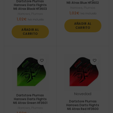
Dartstore Plumas
N6 Atrax Blue HF3602
Harrows Darts Flights
Harrows
,
Plumas
N6 Atrax Black HF3603
1,02
€
Iva incluido
Harrows
,
Plumas
1,02
€
Iva incluido
AÑADIR AL
CARRITO
AÑADIR AL
CARRITO
Novedad
Dartstore Plumas
Harrows Darts Flights
Dartstore Plumas
N6 Atrax Green HF3601
Harrows Darts Flights
Harrows
,
Plumas
N6 Atrax Red HF3600