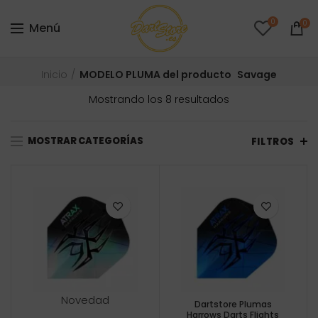
0
0
Menú
Inicio
MODELO PLUMA del producto
Savage
Ordenado
Mostrando los 8 resultados
por
precio:
MOSTRAR CATEGORÍAS
bajo
FILTROS
a
alto
Novedad
Dartstore Plumas
Harrows Darts Flights