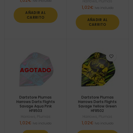
1,02
€
Iva incluido
Harrows
,
Plumas
1,02
€
Iva incluido
AÑADIR AL
CARRITO
AÑADIR AL
CARRITO
Dartstore Plumas
Dartstore Plumas
Harrows Darts Flights
Harrows Darts Flights
Savage Aqua Pink
Savage Yellow Green
HF8503
HF8502
Harrows
,
Plumas
Harrows
,
Plumas
1,02
€
1,02
€
Iva incluido
Iva incluido