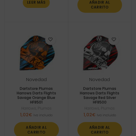
LEER MÁS
AÑADIR AL
CARRITO
Novedad
Novedad
Dartstore Plumas
Dartstore Plumas
Harrows Darts Flights
Harrows Darts Flights
Savage Orange Blue
Savage Red Silver
HF8501
HF8500
Harrows
,
Plumas
Harrows
,
Plumas
1,02
€
1,02
€
Iva incluido
Iva incluido
AÑADIR AL
AÑADIR AL
CARRITO
CARRITO