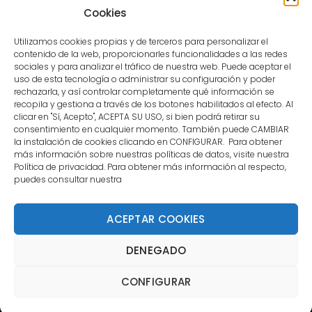
user.
Cookies
Utilizamos cookies propias y de terceros para personalizar el
contenido de la web, proporcionarles funcionalidades a las redes
sociales y para analizar el tráfico de nuestra web. Puede aceptar el
uso de esta tecnología o administrar su configuración y poder
CONTACTO
rechazarla, y así controlar completamente qué información se
recopila y gestiona a través de los botones habilitados al efecto. Al
clicar en "Sí, Acepto", ACEPTA SU USO, si bien podrá retirar su
MENÚ PRINCIPAL
consentimiento en cualquier momento. También puede CAMBIAR
la instalación de cookies clicando en CONFIGURAR. Para obtener
más información sobre nuestras políticas de datos, visite nuestra
Política de privacidad. Para obtener más información al respecto,
MI CUENTA
puedes consultar nuestra
DOCUMENTACIÓN
ACEPTAR COOKIES
DENEGADO
Copyright 2021 DartStore - Todos los derechos
CONFIGURAR
reservados. | La Mejor Tienda de Dardos y Dianas de
Madrid DartStore