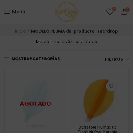
0
0
Menú
Inicio
MODELO PLUMA del producto
Teardrop
Ordenado
Mostrando los 34 resultados
por
precio:
MOSTRAR CATEGORÍAS
bajo
FILTROS
a
alto
Novedad
Dartstore Plumas Fit
Flight Air Oval Naranja