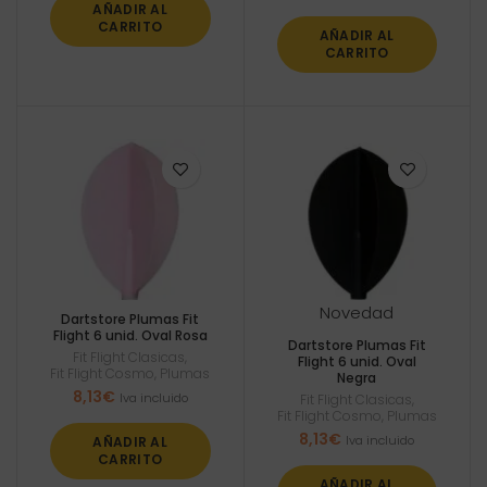
AÑADIR AL
CARRITO
AÑADIR AL
CARRITO
Novedad
Dartstore Plumas Fit
Flight 6 unid. Oval Rosa
Dartstore Plumas Fit
Fit Flight Clasicas
,
Flight 6 unid. Oval
Fit Flight Cosmo
,
Plumas
Negra
8,13
€
Iva incluido
Fit Flight Clasicas
,
Fit Flight Cosmo
,
Plumas
8,13
€
Iva incluido
AÑADIR AL
CARRITO
AÑADIR AL