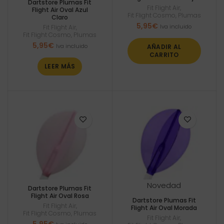
Dartstore Plumas Fit
Fit Flight Air
,
Flight Air Oval Azul
Fit Flight Cosmo
,
Plumas
Claro
5,95
€
Iva incluido
Fit Flight Air
,
Fit Flight Cosmo
,
Plumas
5,95
€
Iva incluido
AÑADIR AL
CARRITO
LEER MÁS
Novedad
Dartstore Plumas Fit
Flight Air Oval Rosa
Dartstore Plumas Fit
Fit Flight Air
,
Flight Air Oval Morada
Fit Flight Cosmo
,
Plumas
Fit Flight Air
,