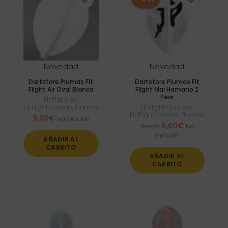
Novedad
Novedad
Dartstore Plumas Fit
Dartstore Plumas Fit
Flight Air Oval Blanca
Flight Mai Hamano 2
Pear
Fit Flight Air
,
Fit Flight Cosmo
,
Plumas
Fit Flight Clasicas
,
Fit Flight Cosmo
,
Plumas
5,95
€
Iva incluido
El
El
6,60
€
6,95
€
Iva
precio
precio
incluido
AÑADIR AL
original
actual
CARRITO
era:
es:
AÑADIR AL
6,95€.
6,60€.
CARRITO