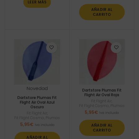
LEER MÁS
AÑADIR AL
CARRITO
Novedad
Dartstore Plumas Fit
Flight Air Oval Roja
Dartstore Plumas Fit
Fit Flight Air
,
Flight Air Oval Azul
Fit Flight Cosmo
,
Plumas
Oscuro
5,95
€
Iva incluido
Fit Flight Air
,
Fit Flight Cosmo
,
Plumas
5,95
€
Iva incluido
AÑADIR AL
CARRITO
AÑADIR AL