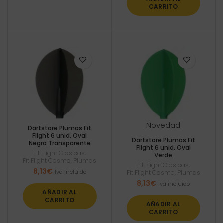
CARRITO
Novedad
Dartstore Plumas Fit
Flight 6 unid. Oval
Dartstore Plumas Fit
Negra Transparente
Flight 6 unid. Oval
Fit Flight Clasicas
,
Verde
Fit Flight Cosmo
,
Plumas
Fit Flight Clasicas
,
8,13
€
Iva incluido
Fit Flight Cosmo
,
Plumas
8,13
€
Iva incluido
AÑADIR AL
CARRITO
AÑADIR AL
CARRITO