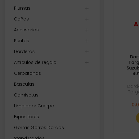
Plumas
Cañas
Accesorios
Puntas
Darderas
Dar
Artículos de regalo
Targ
Suzuk
Cerbatanas
90
Basculas
Dard
Targ
Camisetas
0,
Limpiador Cuerpo
Expositores
Gorras Gorros Dardos
Stand Dardos