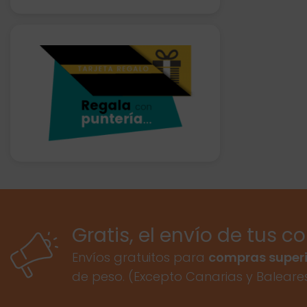
Gratis, el envío de tus c
Envíos gratuitos para
compras superi
de peso. (Excepto Canarias y Baleare