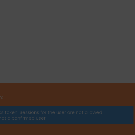
m:
ss token: Sessions for the user are not allowed
not a confirmed user.