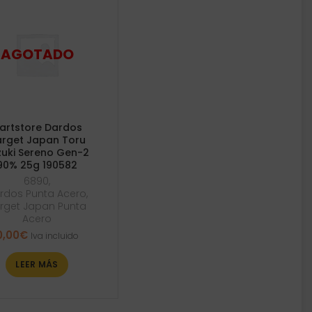
artstore Dardos
rget Japan Toru
zuki Sereno Gen-2
90% 25g 190582
6890
,
rdos Punta Acero
,
rget Japan Punta
Acero
0,00
€
Iva incluido
LEER MÁS