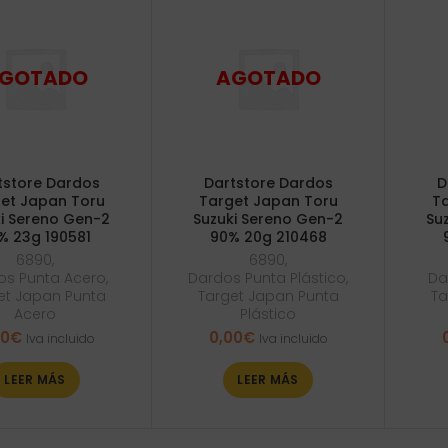
tstore Dardos
Dartstore Dardos
D
et Japan Toru
Target Japan Toru
Ta
i Sereno Gen-2
Suzuki Sereno Gen-2
Su
% 23g 190581
90% 20g 210468
6890
,
6890
,
os Punta Acero
,
Dardos Punta Plástico
,
Da
et Japan Punta
Target Japan Punta
Ta
Acero
Plástico
00
€
0,00
€
Iva incluido
Iva incluido
LEER MÁS
LEER MÁS