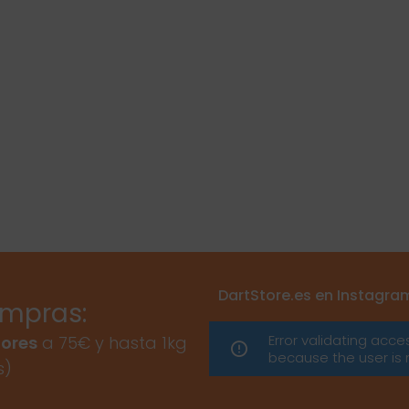
DartStore.es en Instagra
ompras:
Error validating acce
ores
a 75€ y hasta 1kg
because the user is 
s)