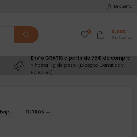
Mi cuenta
0,00
€
0
0
artículos
Envío GRATIS a partir de 75€ de compra
Y hasta 1kg de peso. (Excepto Canarias y
Baleares)
enado
o:
FILTROS