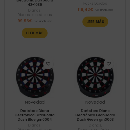
Electronic Dartboard
Packs Dardos
42-1036
116,42
€
Iva incluido
Dianas
,
Dianas electrónicas
99,95
€
Iva incluido
LEER MÁS
LEER MÁS
Novedad
Novedad
Dartstore Diana
Dartstore Diana
Electrónica GranBoard
Electrónica GranBoard
Dash Blue grn0004
Dash Green grn0003
Dianas
,
Dianas
,
Dianas electrónicas
Dianas electrónicas