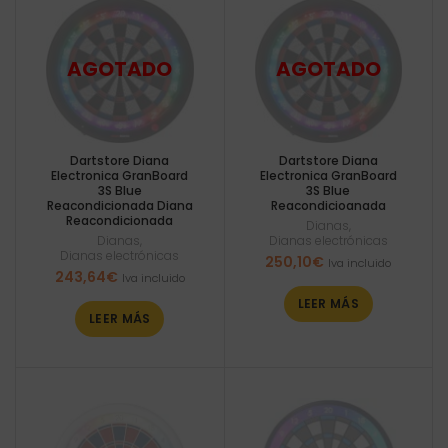
Dartstore Diana
Dartstore Diana
Electronica GranBoard
Electronica GranBoard
3S Blue
3S Blue
Reacondicionada Diana
Reacondicioanada
Reacondicionada
Dianas
,
Dianas
,
Dianas electrónicas
Dianas electrónicas
250,10
€
Iva incluido
243,64
€
Iva incluido
LEER MÁS
LEER MÁS