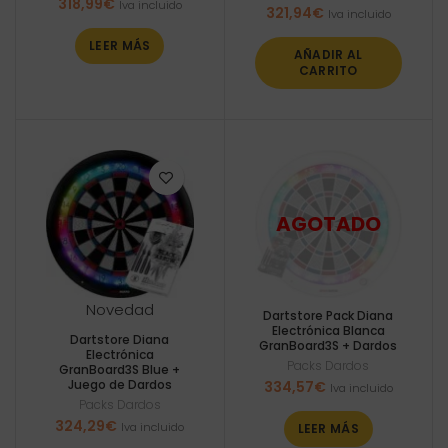
318,99
€
Iva incluido
321,94
€
Iva incluido
LEER MÁS
AÑADIR AL
CARRITO
Novedad
Dartstore Pack Diana
Electrónica Blanca
Dartstore Diana
GranBoard3S + Dardos
Electrónica
Packs Dardos
GranBoard3S Blue +
Juego de Dardos
334,57
€
Iva incluido
Packs Dardos
324,29
€
Iva incluido
LEER MÁS