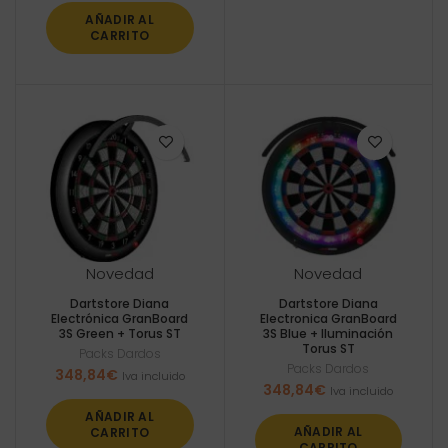
AÑADIR AL
CARRITO
Novedad
Novedad
Dartstore Diana
Dartstore Diana
Electrónica GranBoard
Electronica GranBoard
3S Green + Torus ST
3S Blue + Iluminación
Torus ST
Packs Dardos
Packs Dardos
348,84
€
Iva incluido
348,84
€
Iva incluido
AÑADIR AL
AÑADIR AL
CARRITO
CARRITO