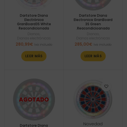
Dartstore Diana
Dartstore Diana
Electrónica
Electronica GranBoard
GranBoard3S White
3S Green
Reacondicionada
.Reacondicioanada
Dianas
,
Dianas
,
Dianas electrónicas
Dianas electrónicas
280,99
€
285,00
€
Iva incluido
Iva incluido
LEER MÁS
LEER MÁS
Novedad
Dartstore Diana