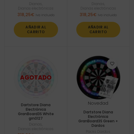
Dianas
,
Dianas
,
Dianas electrónicas
Dianas electrónicas
318,25
€
318,25
€
Iva incluido
Iva incluido
AÑADIR AL
AÑADIR AL
CARRITO
CARRITO
Novedad
Dartstore Diana
Electrónica
Dartstore Diana
GranBoard3S White
Electrónica
grn0127
GranBoard3S Green +
Dianas
,
Dardos
Dianas electrónicas
Packs Dardos