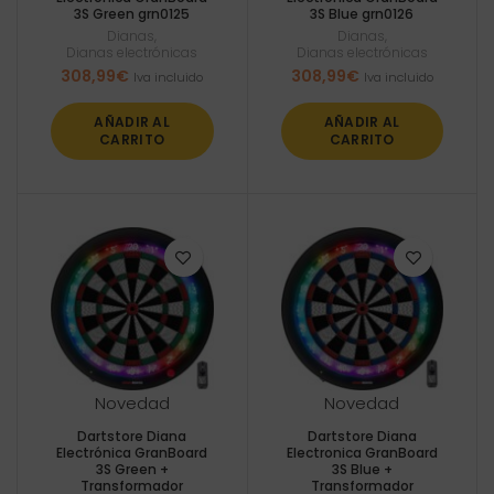
3S Green grn0125
3S Blue grn0126
Dianas
,
Dianas
,
Dianas electrónicas
Dianas electrónicas
308,99
€
308,99
€
Iva incluido
Iva incluido
AÑADIR AL
AÑADIR AL
CARRITO
CARRITO
Novedad
Novedad
Dartstore Diana
Dartstore Diana
Electrónica GranBoard
Electronica GranBoard
3S Green +
3S Blue +
Transformador
Transformador