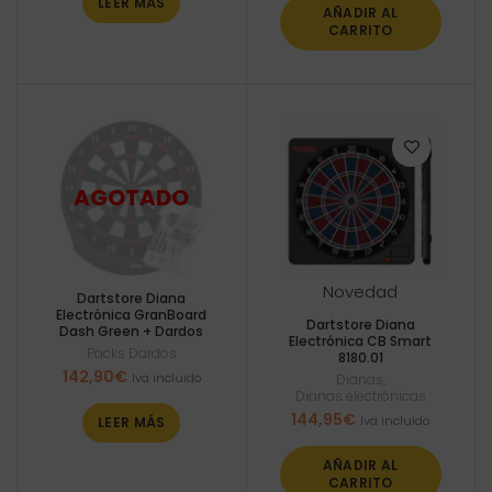
LEER MÁS
AÑADIR AL
CARRITO
Novedad
Dartstore Diana
Electrónica GranBoard
Dartstore Diana
Dash Green + Dardos
Electrónica CB Smart
Packs Dardos
8180.01
142,90
€
Iva incluido
Dianas
,
Dianas electrónicas
144,95
€
Iva incluido
LEER MÁS
AÑADIR AL
CARRITO