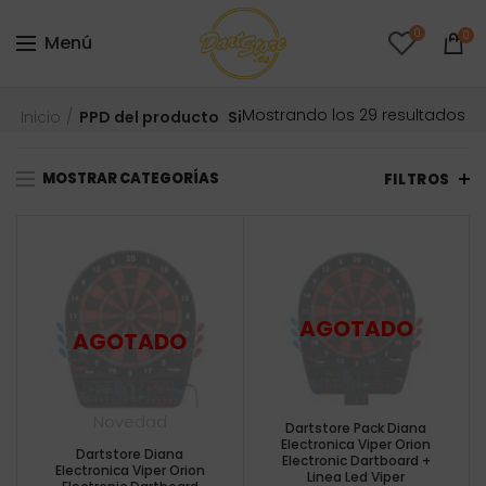
0
0
Menú
Or
Mostrando los 29 resultados
Inicio
PPD del producto
Si
po
pr
MOSTRAR CATEGORÍAS
ba
FILTROS
a
al
Novedad
Dartstore Pack Diana
Electronica Viper Orion
Dartstore Diana
Electronic Dartboard +
Electronica Viper Orion
Linea Led Viper