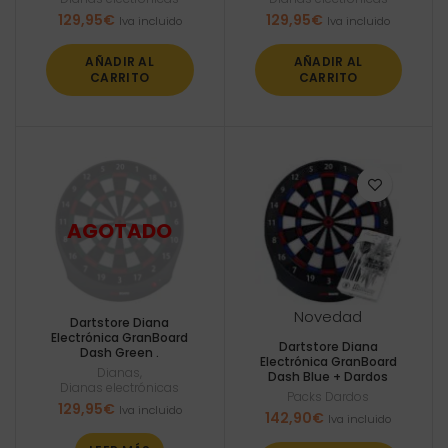
129,95
€
129,95
€
Iva incluido
Iva incluido
AÑADIR AL
AÑADIR AL
CARRITO
CARRITO
Novedad
Dartstore Diana
Electrónica GranBoard
Dartstore Diana
Dash Green .
Electrónica GranBoard
Dianas
,
Dash Blue + Dardos
Dianas electrónicas
Packs Dardos
129,95
€
Iva incluido
142,90
€
Iva incluido