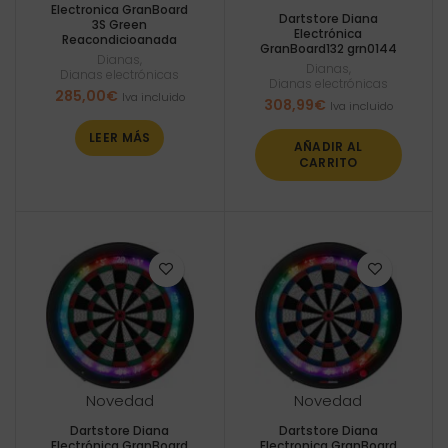
Electronica GranBoard
Dartstore Diana
3S Green
Electrónica
Reacondicioanada
GranBoard132 grn0144
Dianas
,
Dianas
,
Dianas electrónicas
Dianas electrónicas
285,00
€
Iva incluido
308,99
€
Iva incluido
LEER MÁS
AÑADIR AL
CARRITO
Novedad
Novedad
Dartstore Diana
Dartstore Diana
Electrónica GranBoard
Electronica GranBoard