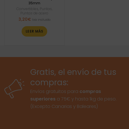
35mm
Convertibles
,
Puntas
,
Puntas de acero
3,20
€
Iva incluido
LEER MÁS
Gratis, el envío de tus
compras:
Envíos gratuitos para
compras
superiores
a 75€ y hasta 1kg de peso.
(Excepto Canarias y Baleares)