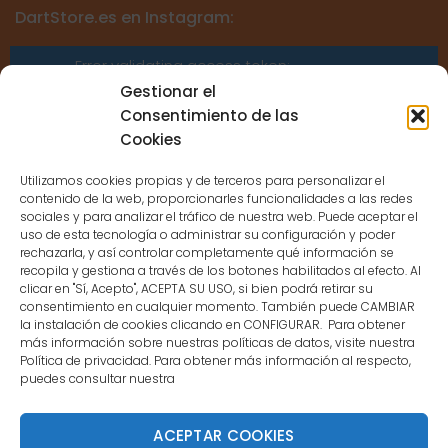
DartStore.es en Instagram:
Error validating access token:
Sessions for the user are not allowed
Gestionar el
because the user is not a confirmed
Consentimiento de las
user.
Cookies
Utilizamos cookies propias y de terceros para personalizar el
contenido de la web, proporcionarles funcionalidades a las redes
sociales y para analizar el tráfico de nuestra web. Puede aceptar el
uso de esta tecnología o administrar su configuración y poder
CONTACTO
rechazarla, y así controlar completamente qué información se
recopila y gestiona a través de los botones habilitados al efecto. Al
clicar en "Sí, Acepto", ACEPTA SU USO, si bien podrá retirar su
MENÚ PRINCIPAL
consentimiento en cualquier momento. También puede CAMBIAR
la instalación de cookies clicando en CONFIGURAR. Para obtener
más información sobre nuestras políticas de datos, visite nuestra
Política de privacidad. Para obtener más información al respecto,
MI CUENTA
puedes consultar nuestra
DOCUMENTACIÓN
ACEPTAR COOKIES