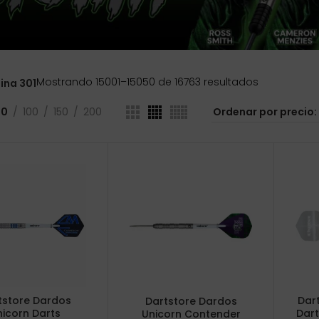
Ordenado
Mostrando 15001–15050 de 16763 resultados
ina 301
por
precio:
50
100
150
200
bajo
a
alto
tstore Dardos
Dart
Dartstore Dardos
nicorn Darts
Dar
Unicorn Contender