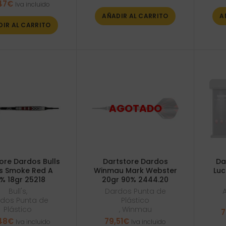
47
€
Iva incluido
AÑADIR AL CARRITO
A
DIR AL CARRITO
ore Dardos Bulls
Dartstore Dardos
Da
s Smoke Red A
Winmau Mark Webster
Luc
% 18gr 25218
20gr 90% 2444.20
Bull's
,
Dardos Punta de
dos Punta de
Plástico
Plástico
,
Winmau
7
48
€
79,51
€
Iva incluido
Iva incluido