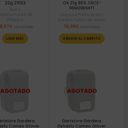
22g 21022
OX 21g 90% CSCZ-
90M20KSXT1
Bull's
,
Dardos Punta de
Cuesoul Punta Acero
,
Plástico
Dardos Punta de acero
8,97
€
78,98
€
Iva incluido
Iva incluido
LEER MÁS
AÑADIR AL CARRITO
artstore Dardera
Dartstore Dardera
asty Cameo Glover
Dynasty Cameo Glover