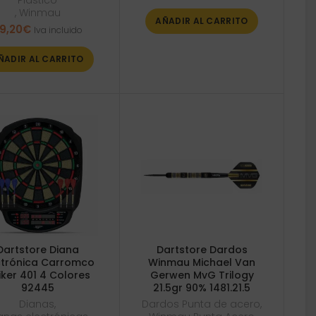
Plástico
,
Winmau
AÑADIR AL CARRITO
9,20
€
Iva incluido
ÑADIR AL CARRITO
Dartstore Diana
Dartstore Dardos
ctrónica Carromco
Winmau Michael Van
iker 401 4 Colores
Gerwen MvG Trilogy
92445
21.5gr 90% 1481.21.5
Dianas
,
Dardos Punta de acero
,