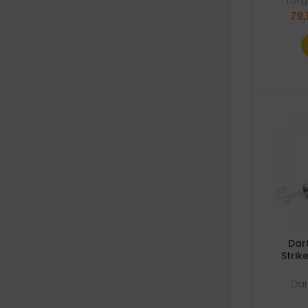
Targ
79,
Dar
Strik
Dar