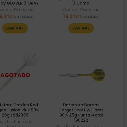
ray GLOVER 3 GRAY
3 Camo
ameo
,
Darderas
Cameo
,
Darderas
9,04
€
79,04
€
Iva incluido
Iva incluido
LEER MÁS
LEER MÁS
tstore Dardos Red
Dartstore Dardos
on Fusion Plus 90%
Target Scott Williams
20g rdd2389
90% 25g Punta Metal
190222
Dardos Punta de
Plástico
Dardos Punta de acero
,