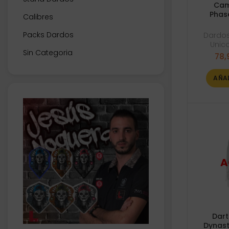
Cam
Phas
Calibres
Packs Dardos
Dardos
Unic
Sin Categoria
78,
AÑA
Dart
Dynas