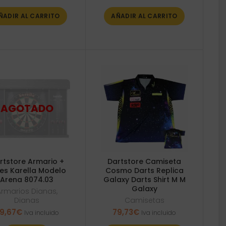
ÑADIR AL CARRITO
AÑADIR AL CARRITO
rtstore Armario +
Dartstore Camiseta
es Karella Modelo
Cosmo Darts Replica
Arena 8074.03
Galaxy Darts Shirt M M
Galaxy
Armarios Dianas
,
Dianas
Camisetas
9,67
€
79,73
€
Iva incluido
Iva incluido