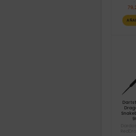
,
79,
AÑA
Darts
Drago
Snakeb
9
Dardos
RedDra