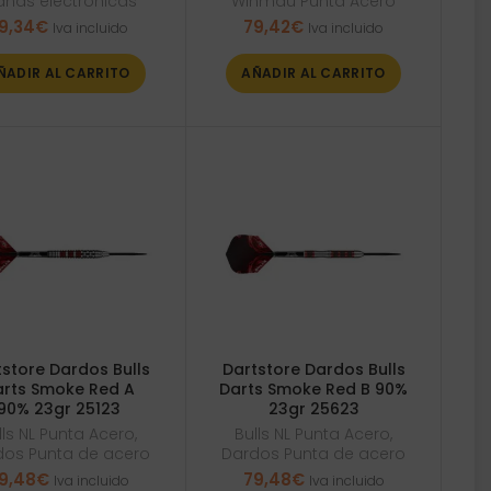
anas electrónicas
Winmau Punta Acero
9,34
€
79,42
€
Iva incluido
Iva incluido
ÑADIR AL CARRITO
AÑADIR AL CARRITO
store Dardos Bulls
Dartstore Dardos Bulls
rts Smoke Red A
Darts Smoke Red B 90%
90% 23gr 25123
23gr 25623
lls NL Punta Acero
,
Bulls NL Punta Acero
,
dos Punta de acero
Dardos Punta de acero
9,48
€
79,48
€
Iva incluido
Iva incluido