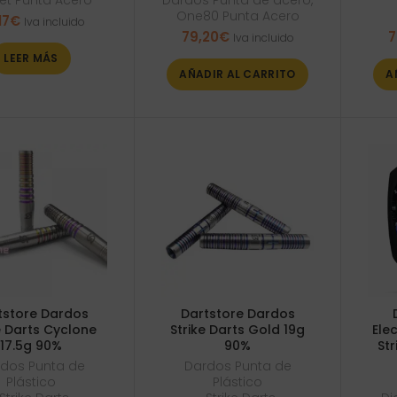
et Punta Acero
Dardos Punta de acero
,
One80 Punta Acero
17
€
Iva incluido
79,20
€
7
Iva incluido
LEER MÁS
AÑADIR AL CARRITO
A
tstore Dardos
Dartstore Dardos
e Darts Cyclone
Strike Darts Gold 19g
Ele
17.5g 90%
90%
Str
dos Punta de
Dardos Punta de
Plástico
Plástico