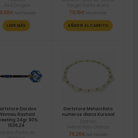
,
Red Dragon
Target Punta Acero
9,08
€
79,16
€
Iva incluido
Iva incluido
LEER MÁS
AÑADIR AL CARRITO
artstore Dardos
Dartstore Metacrilato
Winmau Rashad
numeros diana Kursaal
eeting 24gr 90%
Dianas
,
1536.24
Metacrilato Dianas
Dardos Punta de
79,26
€
Iva incluido