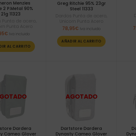
eron Menzies
Greg Ritchie 95% 23gr
e 2 P.Metal 90%
Steel 11333
21g 11323
Dardos Punta de acero
,
 Punta de acero
,
Unicorn Punta Acero
orn Punta Acero
7
78,95
€
Iva incluido
95
€
Iva incluido
AÑADIR AL CARRITO
DIR AL CARRITO
store Dardera
Dartstore Dardera
D
ty Cameo Glover
Dynasty Cameo Glover
Dyn