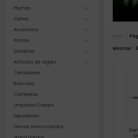
Plumas
Cañas
Accesorios
Inicio
Pág
Puntas
Mostrar
Darderas
Artículos de regalo
Cerbatanas
Basculas
Camisetas
Limpiador Cuerpo
Expositores
Gorras Gorros Dardos
Dar
U
Stand Dardos