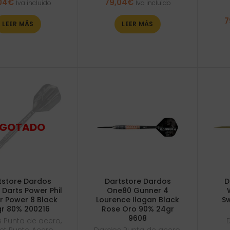
04
€
79,04
€
Iva incluido
Iva incluido
7
LEER MÁS
LEER MÁS
tstore Dardos
Dartstore Dardos
D
 Darts Power Phil
One80 Gunner 4
r Power 8 Black
Lourence Ilagan Black
Sw
r 80% 200216
Rose Oro 90% 24gr
9608
 Punta de acero
,