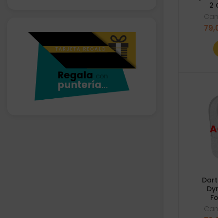
2 
Ca
79,
Dart
Dy
Fo
Ca