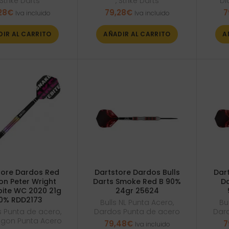
Strike Darts
,
Strike Darts
Di
28
€
79,28
€
7
Iva incluido
Iva incluido
DIR AL CARRITO
AÑADIR AL CARRITO
A
tore Dardos Red
Dartstore Dardos Bulls
Dart
n Peter Wright
Darts Smoke Red B 90%
Da
ite WC 2020 21g
24gr 25624
0% RDD2173
Bulls NL Punta Acero
,
Bu
 Punta de acero
,
Dardos Punta de acero
Dar
gon Punta Acero
79,48
€
7
Iva incluido