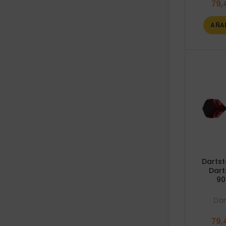
79,
AÑA
Dartst
Dart
90
Dar
79,