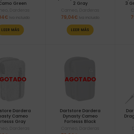
Camo Green
2 Gray
3 G
meo
,
Darderas
Cameo
,
Darderas
C
04
€
79,04
€
7
Iva incluido
Iva incluido
LEER MÁS
LEER MÁS
store Dardera
Dartstore Dardera
Dar
nasty Cameo
Dynasty Cameo
Drag
rtesss Gray
Fortesss Black
meo
,
Darderas
Cameo
,
Darderas