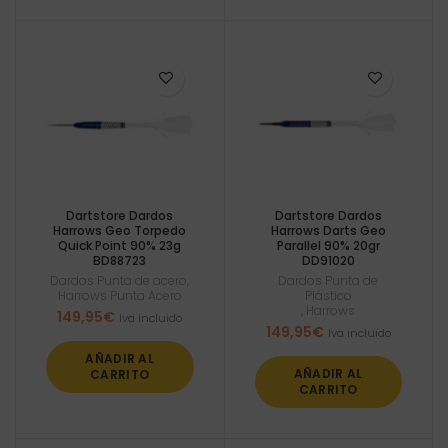
Dartstore Dardos
Dartstore Dardos
Harrows Geo Torpedo
Harrows Darts Geo
Quick Point 90% 23g
Parallel 90% 20gr
BD88723
DD91020
Dardos Punta de acero
,
Dardos Punta de
Harrows Punta Acero
Plástico
,
Harrows
149,95
€
Iva incluido
149,95
€
Iva incluido
AÑADIR AL
AÑADIR AL
CARRITO
CARRITO