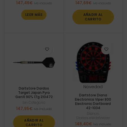
147,46
€
147,69
€
Iva incluido
Iva incluido
LEER MÁS
AÑADIR AL
CARRITO
Novedad
Dartstore Dardos
Target Japan Pyro
Dartstore Diana
Gen11 90% 17g 210472
Electronica Viper 800
Sin Categoria
Electronic Dartboard
42-1034
147,95
€
Iva incluido
Dianas
,
Dianas electrónicas
AÑADIR AL
148,40
€
Iva incluido
CARRITO