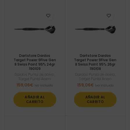
Dartstore Dardos
Dartstore Dardos
Target Power 9Five Gen
Target Power 9Five Gen
8 Swiss Point 95% 24gr
8 Swiss Point 95% 26gr
190109
190108
Dardos Punta de acero
,
Dardos Punta de acero
,
Target Punta Acero
Target Punta Acero
159,06
€
159,06
€
Iva incluido
Iva incluido
AÑADIR AL
AÑADIR AL
CARRITO
CARRITO