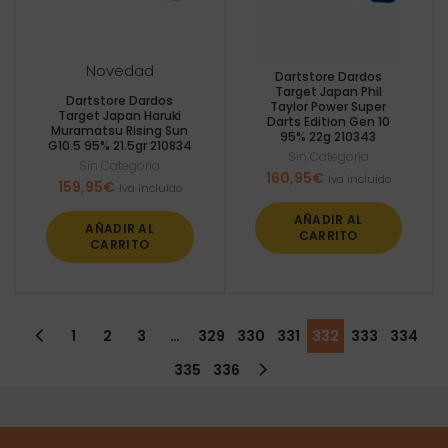
Novedad
Dartstore Dardos
Target Japan Phil
Dartstore Dardos
Taylor Power Super
Target Japan Haruki
Darts Edition Gen 10
Muramatsu Rising Sun
95% 22g 210343
G10.5 95% 21.5gr 210834
Sin Categoria
Sin Categoria
160,95
€
Iva incluido
159,95
€
Iva incluido
AÑADIR AL
AÑADIR AL
CARRITO
CARRITO
1
2
3
…
329
330
331
332
333
334
335
336