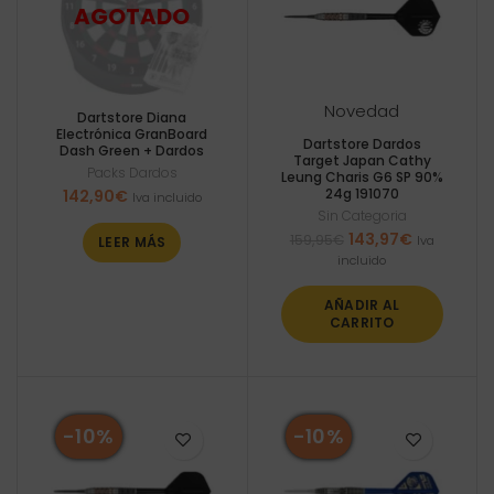
Novedad
Dartstore Diana
Electrónica GranBoard
Dartstore Dardos
Dash Green + Dardos
Target Japan Cathy
Packs Dardos
Leung Charis G6 SP 90%
24g 191070
142,90
€
Iva incluido
Sin Categoria
El
El
143,97
€
159,95
€
Iva
LEER MÁS
precio
precio
incluido
original
actual
era:
es:
AÑADIR AL
159,95€.
143,97€.
CARRITO
-10%
-10%