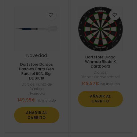
Novedad
Dartstore Diana
Winmau Blade X
Dartstore Dardos
Dartboard
Harrows Darts Geo
Dianas
,
Parallel 90% 18gr
Dianas Convencional
DD91018
149,97
€
Iva incluido
Dardos Punta de
Plástico
,
Harrows
AÑADIR AL
149,95
€
Iva incluido
CARRITO
AÑADIR AL
CARRITO