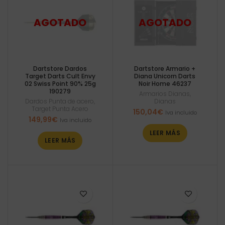
Dartstore Dardos
Dartstore Armario +
Target Darts Cult Envy
Diana Unicorn Darts
02 Swiss Point 90% 25g
Noir Home 46237
190279
Armarios Dianas
,
Dardos Punta de acero
,
Dianas
Target Punta Acero
150,04
€
Iva incluido
149,99
€
Iva incluido
LEER MÁS
LEER MÁS