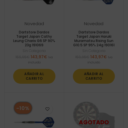
Novedad
Novedad
Dartstore Dardos
Dartstore Dardos
Target Japan Cathy
Target Japan Haruki
Leung Charis G6 SP 90%
Muramatsu Rising Sun
23g 191069
G10.5 SP 95% 24g 190161
Sin Categoria
Sin Categoria
El
El
El
El
143,97
€
143,97
€
159,95
€
159,95
€
Iva
Iva
precio
precio
precio
precio
incluido
incluido
original
actual
original
actual
era:
es:
era:
es:
AÑADIR AL
AÑADIR AL
159,95€.
143,97€.
159,95€.
143,97€.
CARRITO
CARRITO
-10%