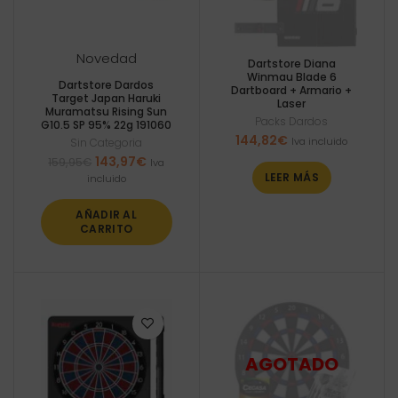
Novedad
Dartstore Diana
Winmau Blade 6
Dartstore Dardos
Dartboard + Armario +
Target Japan Haruki
Laser
Muramatsu Rising Sun
Packs Dardos
G10.5 SP 95% 22g 191060
144,82
€
Iva incluido
Sin Categoria
El
El
143,97
€
159,95
€
Iva
precio
precio
LEER MÁS
incluido
original
actual
era:
es:
AÑADIR AL
159,95€.
143,97€.
CARRITO