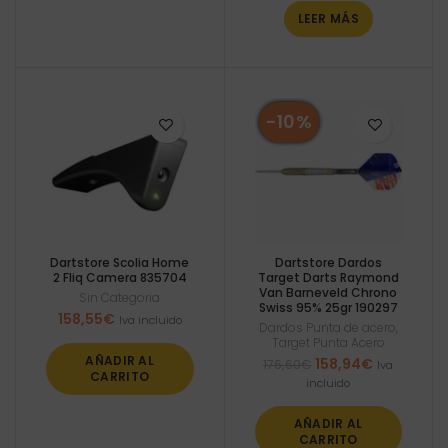
LEER MÁS
-10%
Dartstore Scolia Home
Dartstore Dardos
2 Fliq Camera 835704
Target Darts Raymond
Van Barneveld Chrono
Sin Categoria
Swiss 95% 25gr 190297
158,55
€
Iva incluido
Dardos Punta de acero
,
Target Punta Acero
AÑADIR AL
El
El
158,94
€
176,60
€
Iva
CARRITO
precio
precio
incluido
original
actual
era:
es:
AÑADIR AL
176,60€.
158,94€.
CARRITO