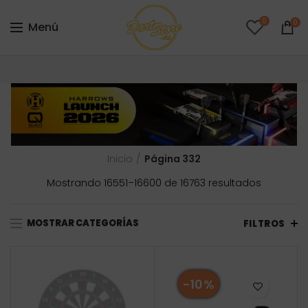
0
0
Menú
Inicio
Página 332
Ordenad
Mostrando 16551–16600 de 16763 resultados
por
precio:
MOSTRAR CATEGORÍAS
bajo
FILTROS
a
alto
-10%