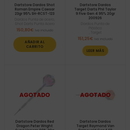
Dartstore Dardos Shot
Dartstore Dardos
Roman Empire Caesar
Target Darts Phil Taylor
23gr 95% SH-RCST-123
9 Five Gen 4 95% 20gr
200926
Dardos Punta de acero
,
Shot Darts Punta Acero
Dardos Punta de
Plástico
150,80
€
Iva incluido
,
Target
151,25
€
Iva incluido
AÑADIR AL
CARRITO
LEER MÁS
Dartstore Dardos Red
Dartstore Dardos
Dragon Peter Wright
Target Raymond Van