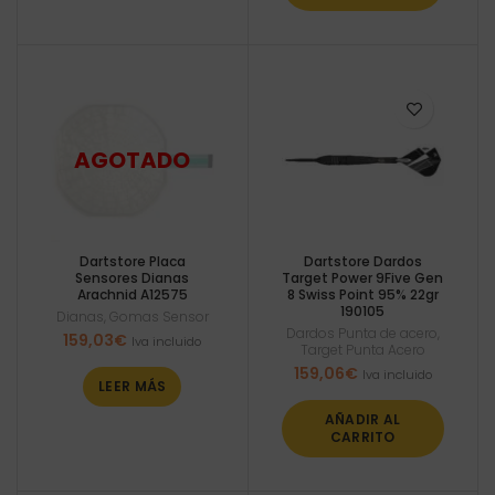
Dartstore Placa
Dartstore Dardos
Sensores Dianas
Target Power 9Five Gen
Arachnid A12575
8 Swiss Point 95% 22gr
190105
Dianas
,
Gomas Sensor
Dardos Punta de acero
,
159,03
€
Iva incluido
Target Punta Acero
159,06
€
Iva incluido
LEER MÁS
AÑADIR AL
CARRITO