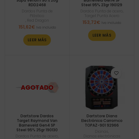
Supa Venom 90% 20g
Barneveld Gen4 SP
RDD2468
Steel 95% 23gr 190129
Dardos Punta de
Dardos Punta de acero
,
Plástico
Target Punta Acero
,
Red Dragon
153,72
€
Iva incluido
151,62
€
Iva incluido
LEER MÁS
LEER MÁS
Dartstore Dardos
Dartstore Diana
Target Raymond Van
Electrónica Carromco
Barneveld Gen4 SP
TOPAZ-901 92966
Steel 95% 25gr 190130
Dianas
,
Dardos Punta de acero
,
Dianas electrónicas