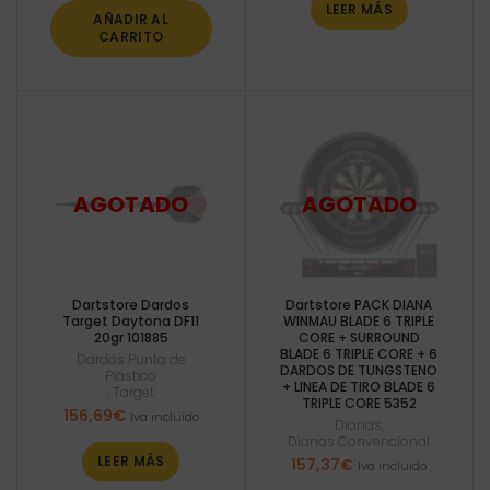
LEER MÁS
AÑADIR AL
CARRITO
Dartstore Dardos
Dartstore PACK DIANA
Target Daytona DF11
WINMAU BLADE 6 TRIPLE
20gr 101885
CORE + SURROUND
BLADE 6 TRIPLE CORE + 6
Dardos Punta de
DARDOS DE TUNGSTENO
Plástico
+ LINEA DE TIRO BLADE 6
,
Target
TRIPLE CORE 5352
156,69
€
Iva incluido
Dianas
,
Dianas Convencional
LEER MÁS
157,37
€
Iva incluido