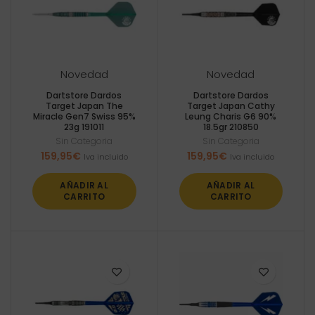
Novedad
Novedad
Dartstore Dardos
Dartstore Dardos
Target Japan The
Target Japan Cathy
Miracle Gen7 Swiss 95%
Leung Charis G6 90%
23g 191011
18.5gr 210850
Sin Categoria
Sin Categoria
159,95
€
159,95
€
Iva incluido
Iva incluido
AÑADIR AL
AÑADIR AL
CARRITO
CARRITO