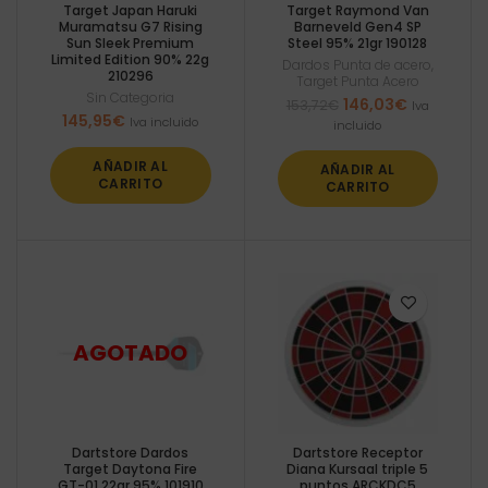
Target Japan Haruki
Target Raymond Van
Muramatsu G7 Rising
Barneveld Gen4 SP
Sun Sleek Premium
Steel 95% 21gr 190128
Limited Edition 90% 22g
Dardos Punta de acero
,
210296
Target Punta Acero
Sin Categoria
El
El
146,03
€
153,72
€
Iva
145,95
€
precio
precio
Iva incluido
incluido
original
actual
era:
es:
AÑADIR AL
AÑADIR AL
153,72€.
146,03€.
CARRITO
CARRITO
Dartstore Dardos
Dartstore Receptor
Target Daytona Fire
Diana Kursaal triple 5
GT-01 22gr 95% 101910
puntos ARCKDC5