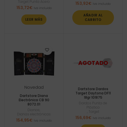
Target Punta Acero
153,92
€
Iva incluido
153,72
€
Iva incluido
AÑADIR AL
LEER MÁS
CARRITO
Novedad
Dartstore Dardos
Target Daytona DF11
Dartstore Diana
18gr 101875
Electrónica CB 90
Dardos Punta de
8072.01
Plástico
Dianas
,
,
Target
Dianas electrónicas
156,69
€
Iva incluido
154,95
€
Iva incluido