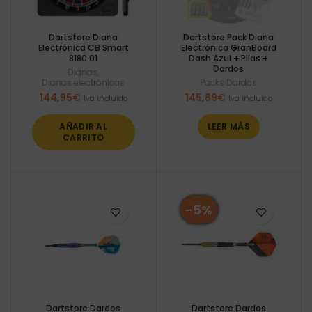
Dartstore Diana
Dartstore Pack Diana
Electrónica CB Smart
Electrónica GranBoard
8180.01
Dash Azul + Pilas +
Dardos
Dianas
,
Dianas electrónicas
Packs Dardos
144,95
€
145,89
€
Iva incluido
Iva incluido
AÑADIR AL
LEER MÁS
CARRITO
-5%
Dartstore Dardos
Dartstore Dardos