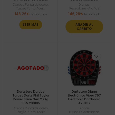
Dardos Punta de acero
,
Dianas
,
Target Punta Acero
Receptores-Arañas
146,26
€
146,28
€
Iva incluido
Iva incluido
LEER MÁS
AÑADIR AL
CARRITO
Dartstore Dardos
Dartstore Diana
Target Darts Phil Taylor
Electrónica Viper 797
Power 9Five Gen 2 22g
Electronic Dartboard
95% 200105
42-1017
Dardos Punta de acero
,
Dianas
,
Target Punta Acero
Dianas electrónicas