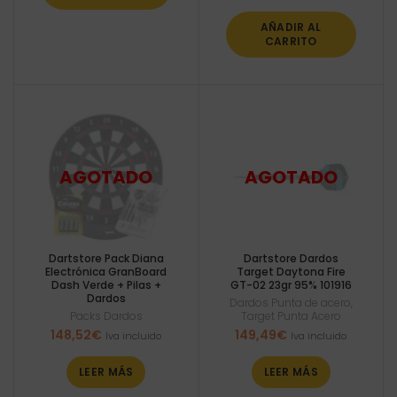
AÑADIR AL
CARRITO
Dartstore Pack Diana
Dartstore Dardos
Electrónica GranBoard
Target Daytona Fire
Dash Verde + Pilas +
GT-02 23gr 95% 101916
Dardos
Dardos Punta de acero
,
Packs Dardos
Target Punta Acero
148,52
€
149,49
€
Iva incluido
Iva incluido
LEER MÁS
LEER MÁS